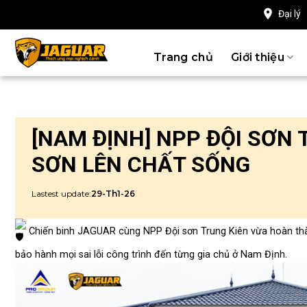
Chuyển
Đại lý
đến
nội
Trang chủ
Giới thiệu
dung
[NAM ĐỊNH] NPP ĐỘI SƠN
SƠN LÊN CHẤT SỐNG
Lastest update:
29-Th1-26
Chiến binh JAGUAR cùng NPP Đội sơn Trung Kiên vừa hoàn thàn
bảo hành mọi sai lỗi công trình đến từng gia chủ ở Nam Định.