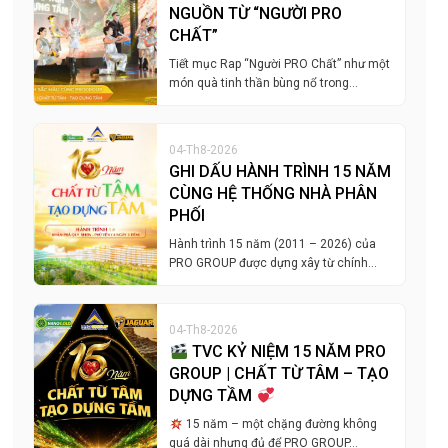
NGUỒN TỪ “NGƯỜI PRO
CHẤT”
Tiết mục Rap “Người PRO Chất” như một
món quà tinh thần bùng nổ trong…
04-Th8-2026
GHI DẤU HÀNH TRÌNH 15 NĂM
CÙNG HỆ THỐNG NHÀ PHÂN
PHỐI
Hành trình 15 năm (2011 – 2026) của
PRO GROUP được dựng xây từ chính…
04-Th8-2026
TVC KỶ NIỆM 15 NĂM PRO
GROUP | CHẤT TỪ TÂM – TẠO
DỰNG TẦM
15 năm – một chặng đường không
quá dài nhưng đủ để PRO GROUP…