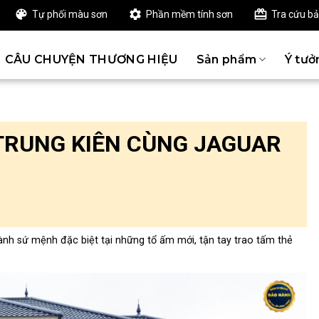
Tự phối màu sơn
Phần mềm tính sơn
Tra cứu b
CÂU CHUYỆN THƯƠNG HIỆU
Sản phẩm
Ý tưở
 TRUNG KIÊN CÙNG JAGUAR
h sứ mệnh đặc biệt tại những tổ ấm mới, tận tay trao tấm thẻ