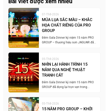
Bài viết được xem nhiều
07-Th8-2026
MÚA LỤA SẮC MÀU – KHẮC
HỌA CHẤT RIÊNG CỦA PRO
GROUP
Đêm Gala Dinner kỷ niệm 15 năm PRO
GROUP – thương hiệu sơn JAGUAR đã…
05-Th8-2026
NHÌN LẠI HÀNH TRÌNH 15
NĂM QUA NGHỆ THUẬT
TRANH CÁT
Đêm Gala Dinner kỷ niệm 15 năm PRO
GROUP đã đọng lại trọn vẹn trong…
05-Th8-2026
15 NĂM PRO GROUP – KHỞI