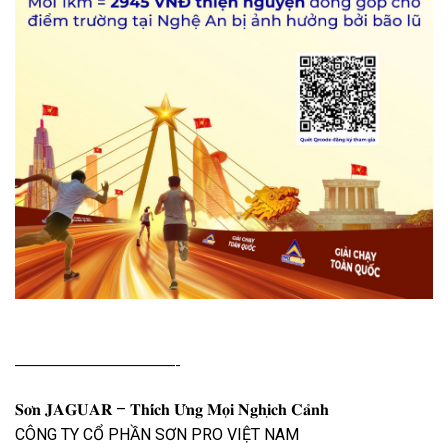
——————————-
𝐒𝐨̛𝐧 𝐉𝐀𝐆𝐔𝐀𝐑 – 𝐓𝐡𝐢́𝐜𝐡 𝐔̛́𝐧𝐠 𝐌𝐨̣𝐢 𝐍𝐠𝐡𝐢̣𝐜𝐡 𝐂𝐚̉𝐧𝐡
CÔNG TY CỔ PHẦN SƠN PRO VIỆT NAM