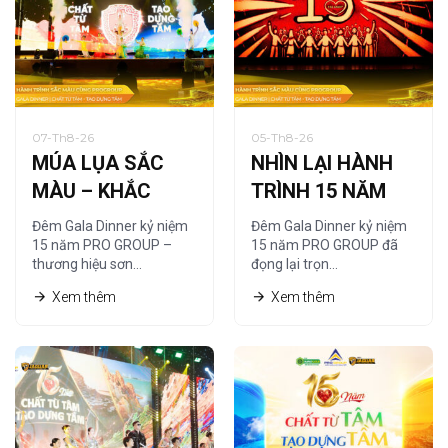
07-Th8-26
05-Th8-26
MÚA LỤA SẮC
NHÌN LẠI HÀNH
MÀU – KHẮC
TRÌNH 15 NĂM
HỌA CHẤT RIÊNG
QUA NGHỆ
Đêm Gala Dinner kỷ niệm
Đêm Gala Dinner kỷ niệm
CỦA PRO GROUP
THUẬT TRANH
15 năm PRO GROUP –
15 năm PRO GROUP đã
thương hiệu sơn…
đọng lại trọn…
CÁT
Xem thêm
Xem thêm