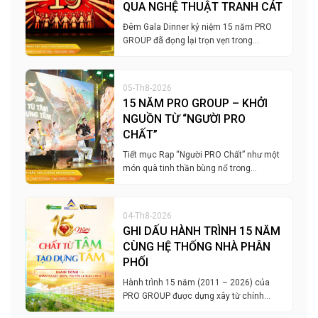
QUA NGHỆ THUẬT TRANH CÁT
Đêm Gala Dinner kỷ niệm 15 năm PRO
GROUP đã đọng lại trọn vẹn trong…
05-Th8-2026
15 NĂM PRO GROUP – KHỞI
NGUỒN TỪ “NGƯỜI PRO
CHẤT”
Tiết mục Rap “Người PRO Chất” như một
món quà tinh thần bùng nổ trong…
04-Th8-2026
GHI DẤU HÀNH TRÌNH 15 NĂM
CÙNG HỆ THỐNG NHÀ PHÂN
PHỐI
Hành trình 15 năm (2011 – 2026) của
PRO GROUP được dựng xây từ chính…