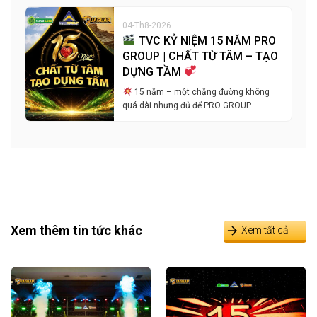
04-Th8-2026
TVC KỶ NIỆM 15 NĂM PRO
GROUP | CHẤT TỪ TÂM – TẠO
DỰNG TẦM
15 năm – một chặng đường không
quá dài nhưng đủ để PRO GROUP…
Xem thêm tin tức khác
Xem tất cả