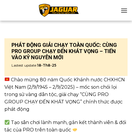
Chuyển
đến
nội
dung
PHÁT ĐỘNG GIẢI CHẠY TOÀN QUỐC: CÙNG
PRO GROUP CHẠY ĐẾN KHÁT VỌNG – TIẾN
VÀO KỶ NGUYÊN MỚI
Lastest update:
18-Th8-25
Chào mừng 80 năm Quốc Khánh nước CHXHCN
Việt Nam (2/9/1945 – 2/9/2025) – mốc son chói lọi
trong sử vàng dân tộc, giải chạy “CÙNG PRO
GROUP CHẠY ĐẾN KHÁT VỌNG” chính thức được
phát động
Tạo sân chơi lành mạnh, gắn kết thành viên & đối
tác của PRO trên toàn quốc