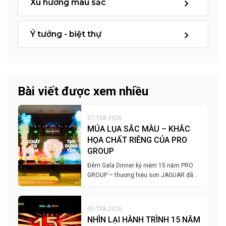
Xu hướng màu sắc
Ý tưởng - biệt thự
Bài viết được xem nhiều
07-Th8-2026
MÚA LỤA SẮC MÀU – KHẮC
HỌA CHẤT RIÊNG CỦA PRO
GROUP
Đêm Gala Dinner kỷ niệm 15 năm PRO
GROUP – thương hiệu sơn JAGUAR đã…
05-Th8-2026
NHÌN LẠI HÀNH TRÌNH 15 NĂM