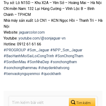
Trụ sở: Lô N15D – Khu X2A – Yên Sở – Hoàng Mai – Hà Nội
CN miền Nam: 132 Lại Hùng Cường – Vĩnh Lộc B – Bình
Chánh – TP.HCM
Nhà máy sản xuất: Lô CN1 – KCN Ngọc Hồi – Thanh Trì – Hà
Nội
Website:
jaguarcolor.com
️Youtube:
youtube.com/@sonjaguar-vn
Hotline: 0912 61 61 66
#PROGROUP
#Sơn_Jaguar
#NPP_Sơn_Jaguar
#BaoHanhMoiSaiLoiCongTrinh
#SonChongTham
#SonBenMau
#SonNhaDep
#sonchongtham
#sonchongthammau
#chaydenkhatvong
#tienvaokynguyenmoi
#quockhanh