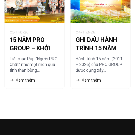
05-Th8-26
04-Th8-26
15 NĂM PRO
GHI DẤU HÀNH
GROUP – KHỞI
TRÌNH 15 NĂM
NGUỒN TỪ
CÙNG HỆ THỐNG
Tiết mục Rap “Người PRO
Hành trình 15 năm (2011
“NGƯỜI PRO
NHÀ PHÂN PHỐI
Chất” như một món quà
– 2026) của PRO GROUP
tinh thần bùng…
được dựng xây…
CHẤT”
Xem thêm
Xem thêm