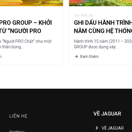
04-Th8-26
PRO GROUP – KHỞI
GHI DẤU HÀNH TRÌNH
TỪ “NGƯỜI PRO
NĂM CÙNG HỆ THỐN
PHÂN PHỐI
p “Người PRO Chất” như một
Hành trình 15 năm (2011 – 20
h thần bùng…
GROUP được dựng xây…
m
Xem thêm
VỀ JAGUAR
LIÊN HỆ
VỀ JAGUAR