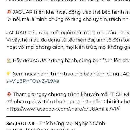
JAGUAR triển khai hoạt động trao thẻ bảo hành mọi
lời nói, mà là minh chứng rõ ràng cho uy tín, trách n
JAGUAR hiểu rằng mỗi ngôi nhà mang một câu chuyệ
Vì vậy, hệ màu đa dạng từ sắc hiện đại, tinh tế đến t
hoạt với mọi phong cách, mọi kiến trúc, mọi không gi
Hãy để JAGUAR đồng hành, cùng bạn “sơn lên chất 
Xem ngay hành trình trao thẻ bảo hành cùng JAG
si=V1z8PnFOsX2VL9Ae
Tham gia ngay chương trình khuyến mãi “TÍCH ĐI
để nhận quà và tiền thưởng cực hấp dẫn. Chi tiết chư
https://www.facebook.com/share/p/1J8AmFa7VP/
—————————–
𝐒𝐨̛𝐧 𝐉𝐀𝐆𝐔𝐀𝐑 – Thích Ứng Mọi Nghịch Cảnh