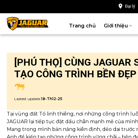
Chuyển
Đại lý
đến
nội
Trang chủ
Giới thiệu
dung
[PHÚ THỌ] CÙNG JAGUAR 
TẠO CÔNG TRÌNH BỀN ĐẸP
Lastest update:
18-Th12-25
Tại vùng đất Tổ linh thiêng, nơi những công trình lu
JAGUAR lại tiếp tục đặt dấu chân mạnh mẽ của mình
Mang trong mình bản năng kiên định, dẻo dai trướ
Anh để kiến tạo những công trình vững chãi – bền đẹ