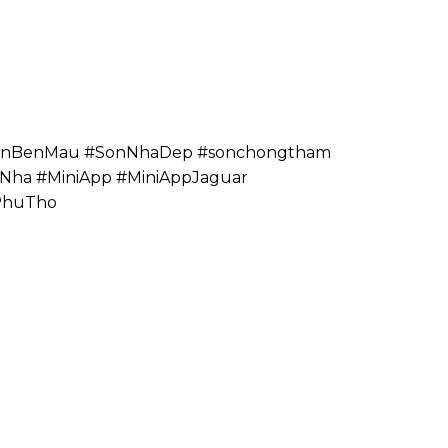
SonBenMau #SonNhaDep #sonchongtham
ha #MiniApp #MiniAppJaguar
PhuTho