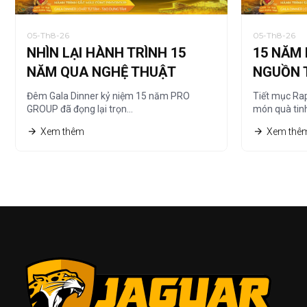
05-Th8-26
05-Th8-26
NHÌN LẠI HÀNH TRÌNH 15
15 NĂM 
NĂM QUA NGHỆ THUẬT
NGUỒN 
TRANH CÁT
CHẤT”
Đêm Gala Dinner kỷ niệm 15 năm PRO
Tiết mục Ra
GROUP đã đọng lại trọn…
món quà tin
Xem thêm
Xem thê