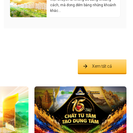
cách, mà đong đếm bằng những khoảnh
khắc…
Xem tất cả