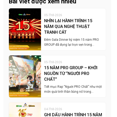
Bài viết được xem nhiều
05-Th8-2026
NHÌN LẠI HÀNH TRÌNH 15
NĂM QUA NGHỆ THUẬT
TRANH CÁT
Đêm Gala Dinner kỷ niệm 15 năm PRO
GROUP đã đọng lại trọn vẹn trong…
05-Th8-2026
15 NĂM PRO GROUP – KHỞI
NGUỒN TỪ “NGƯỜI PRO
CHẤT”
Tiết mục Rap “Người PRO Chất” như một
món quà tinh thần bùng nổ trong…
04-Th8-2026
GHI DẤU HÀNH TRÌNH 15 NĂM