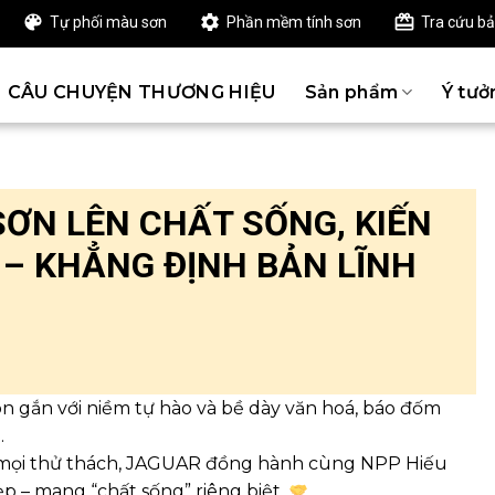
Tự phối màu sơn
Phần mềm tính sơn
Tra cứu b
CÂU CHUYỆN THƯƠNG HIỆU
Sản phẩm
Ý tưở
SƠN LÊN CHẤT SỐNG, KIẾN
 – KHẲNG ĐỊNH BẢN LĨNH
ôn gắn với niềm tự hào và bề dày văn hoá, báo đốm
.
c mọi thử thách, JAGUAR đồng hành cùng NPP Hiếu
p – mang “chất sống” riêng biệt.