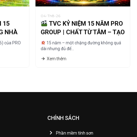
04-Th8-26
 15
TVC KỶ NIỆM 15 NĂM PRO
G NHÀ
GROUP | CHẤT TỪ TÂM – TẠO
DỰNG TẦM
26) của PRO
15 năm – một chặng đường không quá
dài nhưng đủ để…
Xem thêm
CHÍNH SÁCH
Phần mềm tính sơn