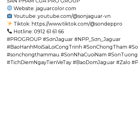
SẢN PHẨM CỦA PRO GROUP
Website: jaguarcolor.com
Youtube: youtube.com/@sonjaguar-vn
Tiktok: https://www.tiktok.com/@sondeppro
Hotline: 0912 61 61 66
#PROGROUP #SơnJaguar #NPP_Sơn_Jaguar
#BaoHanhMoiSaiLoiCongTrinh #SonChongTham #
#sonchongthammau #SonNhaCuoiNam #SonTuongN
#TichDiemNgayTienVeTay #BaoDomJaguar #Zalo #