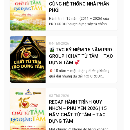
CÙNG HỆ THỐNG NHÀ PHÂN
PHỐI
Hành trình 15 năm (2011 – 2026) của
PRO GROUP được dựng xây từ chính…
04-Th8-2026
TVC KỶ NIỆM 15 NĂM PRO
GROUP | CHẤT TỪ TÂM – TẠO
DỰNG TẦM
15 năm – một chặng đường không
quá dài nhưng đủ để PRO GROUP…
03-Th8-2026
RECAP HÀNH TRÌNH QUY
NHƠN – PHÚ YÊN 2026 | 15
NĂM CHẤT TỪ TÂM – TẠO
DỰNG TẦM
Một chuyến đi không đo bằng khoảng