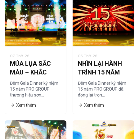
07-Th8-26
05-Th8-26
MÚA LỤA SẮC
NHÌN LẠI HÀNH
MÀU – KHẮC
TRÌNH 15 NĂM
HỌA CHẤT RIÊNG
QUA NGHỆ
Đêm Gala Dinner kỷ niệm
Đêm Gala Dinner kỷ niệm
CỦA PRO GROUP
THUẬT TRANH
15 năm PRO GROUP –
15 năm PRO GROUP đã
thương hiệu sơn…
đọng lại trọn…
CÁT
Xem thêm
Xem thêm