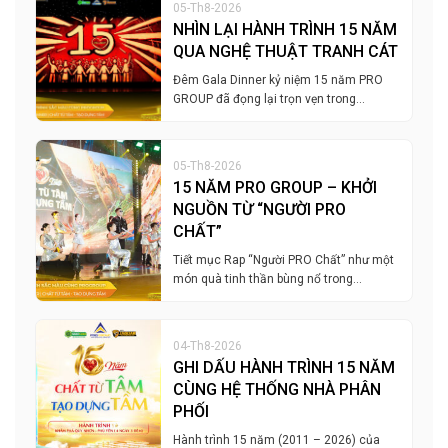
05-Th8-2026
NHÌN LẠI HÀNH TRÌNH 15 NĂM
QUA NGHỆ THUẬT TRANH CÁT
Đêm Gala Dinner kỷ niệm 15 năm PRO
GROUP đã đọng lại trọn vẹn trong…
05-Th8-2026
15 NĂM PRO GROUP – KHỞI
NGUỒN TỪ “NGƯỜI PRO
CHẤT”
Tiết mục Rap “Người PRO Chất” như một
món quà tinh thần bùng nổ trong…
04-Th8-2026
GHI DẤU HÀNH TRÌNH 15 NĂM
CÙNG HỆ THỐNG NHÀ PHÂN
PHỐI
Hành trình 15 năm (2011 – 2026) của