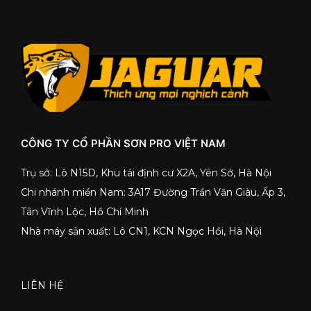
CÔNG TY CỔ PHẦN SƠN PRO VIỆT NAM
Trụ sở: Lô N15D, Khu tái định cư X2A, Yên Sở, Hà Nội
Chi nhánh miền Nam: 3A17 Đường Trần Văn Giàu, Ấp 3,
Tân Vĩnh Lộc, Hồ Chí Minh
Nhà máy sản xuất: Lô CN1, KCN Ngọc Hồi, Hà Nội
LIÊN HỆ