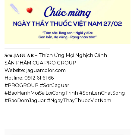
—————————–
𝐒𝐨̛𝐧 𝐉𝐀𝐆𝐔𝐀𝐑 – Thích Ứng Mọi Nghịch Cảnh
SẢN PHẨM CỦA PRO GROUP
Website: jaguarcolor.com
Hotline: 0912 61 61 66
#PROGROUP #SơnJaguar
#BaoHanhMoiSaiLoiCongTrinh #SonLenChatSong
#BaoDomJaguar #NgayThayThuocVietNam