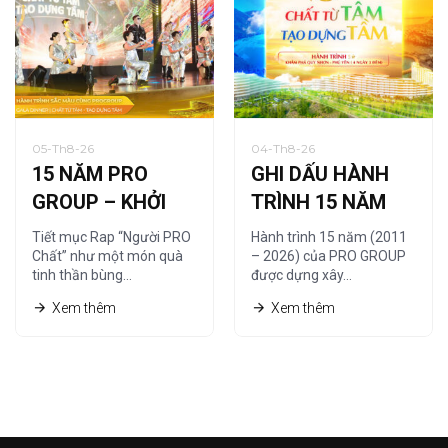
05-Th8-26
04-Th8-26
15 NĂM PRO
GHI DẤU HÀNH
GROUP – KHỞI
TRÌNH 15 NĂM
NGUỒN TỪ
CÙNG HỆ THỐNG
Tiết mục Rap “Người PRO
Hành trình 15 năm (2011
“NGƯỜI PRO
NHÀ PHÂN PHỐI
Chất” như một món quà
– 2026) của PRO GROUP
tinh thần bùng…
được dựng xây…
CHẤT”
Xem thêm
Xem thêm