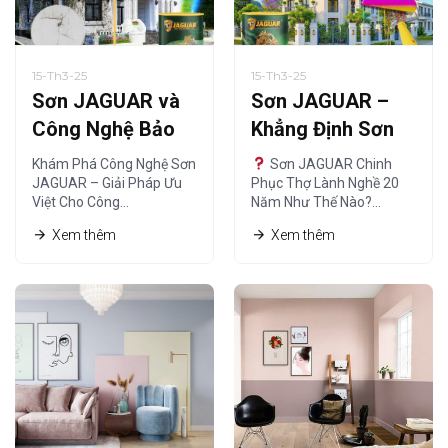
15-Th3-25
15-Th3-25
Sơn JAGUAR và
Sơn JAGUAR –
Công Nghệ Bảo
Khẳng Định Sơn
Vệ – Giải Pháp Tối
Chất Lượng
Khám Phá Công Nghệ Sơn
Sơn JAGUAR Chinh
Ưu
Chuẩn Thợ Lành
JAGUAR – Giải Pháp Ưu
Phục Thợ Lành Nghề 20
Việt Cho Công…
Năm Như Thế Nào?…
Nghề
Xem thêm
Xem thêm