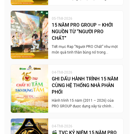
05-Th8-2026
15 NĂM PRO GROUP – KHỞI
NGUỒN TỪ “NGƯỜI PRO
CHẤT”
Tiết mục Rap “Người PRO Chất” như một
món quà tinh thần bùng nổ trong…
04-Th8-2026
GHI DẤU HÀNH TRÌNH 15 NĂM
CÙNG HỆ THỐNG NHÀ PHÂN
PHỐI
Hành trình 15 năm (2011 – 2026) của
PRO GROUP được dựng xây từ chính…
04-Th8-2026
TVC KỶ NIỆM 15 NĂM PRO