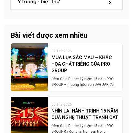
Ý tưởng - biệt thự
Bài viết được xem nhiều
07-Th8-2026
MÚA LỤA SẮC MÀU – KHẮC
HỌA CHẤT RIÊNG CỦA PRO
GROUP
Đêm Gala Dinner kỷ niệm 15 năm PRO
GROUP – thương hiệu sơn JAGUAR đã…
05-Th8-2026
NHÌN LẠI HÀNH TRÌNH 15 NĂM
QUA NGHỆ THUẬT TRANH CÁT
Đêm Gala Dinner kỷ niệm 15 năm PRO
GROUP đã đọng lại trọn vẹn trong…