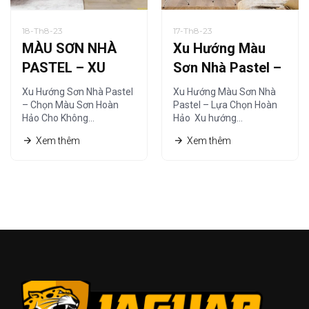
18-Th8-23
17-Th8-23
MÀU SƠN NHÀ
Xu Hướng Màu
PASTEL – XU
Sơn Nhà Pastel –
HƯỚNG SƠN NHÀ
Lựa Chọn Hoàn
Xu Hướng Sơn Nhà Pastel
Xu Hướng Màu Sơn Nhà
HIỆN ĐẠI
Hảo
– Chọn Màu Sơn Hoàn
Pastel – Lựa Chọn Hoàn
Hảo Cho Không…
Hảo Xu hướng…
Xem thêm
Xem thêm