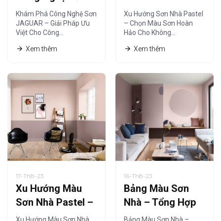
Vệ – Giải Pháp Tối
HƯỚNG SƠN NHÀ
Khám Phá Công Nghệ Sơn
Xu Hướng Sơn Nhà Pastel
Ưu
HIỆN ĐẠI
JAGUAR – Giải Pháp Ưu
– Chọn Màu Sơn Hoàn
Việt Cho Công…
Hảo Cho Không…
Xem thêm
Xem thêm
17-Th8-23
16-Th8-23
Xu Hướng Màu
Bảng Màu Sơn
Sơn Nhà Pastel –
Nhà – Tổng Hợp
Lựa Chọn Hoàn
Các Nguyên Tắc
Xu Hướng Màu Sơn Nhà
Bảng Màu Sơn Nhà –