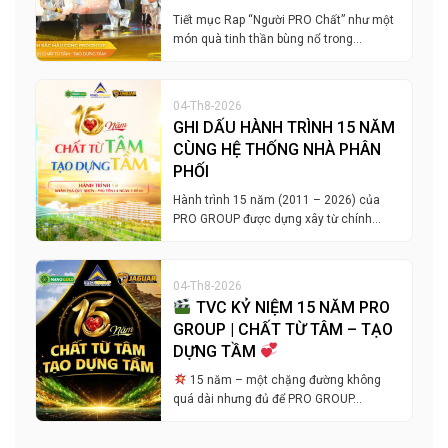
Tiết mục Rap “Người PRO Chất” như một
món quà tinh thần bùng nổ trong…
04-Th8-2026
GHI DẤU HÀNH TRÌNH 15 NĂM
CÙNG HỆ THỐNG NHÀ PHÂN
PHỐI
Hành trình 15 năm (2011 – 2026) của
PRO GROUP được dựng xây từ chính…
04-Th8-2026
TVC KỶ NIỆM 15 NĂM PRO
GROUP | CHẤT TỪ TÂM – TẠO
DỰNG TẦM
15 năm – một chặng đường không
quá dài nhưng đủ để PRO GROUP…