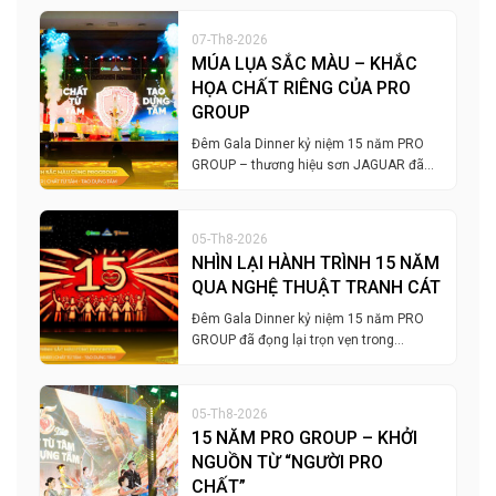
07-Th8-2026
MÚA LỤA SẮC MÀU – KHẮC
HỌA CHẤT RIÊNG CỦA PRO
GROUP
Đêm Gala Dinner kỷ niệm 15 năm PRO
GROUP – thương hiệu sơn JAGUAR đã…
05-Th8-2026
NHÌN LẠI HÀNH TRÌNH 15 NĂM
QUA NGHỆ THUẬT TRANH CÁT
Đêm Gala Dinner kỷ niệm 15 năm PRO
GROUP đã đọng lại trọn vẹn trong…
05-Th8-2026
15 NĂM PRO GROUP – KHỞI
NGUỒN TỪ “NGƯỜI PRO
CHẤT”