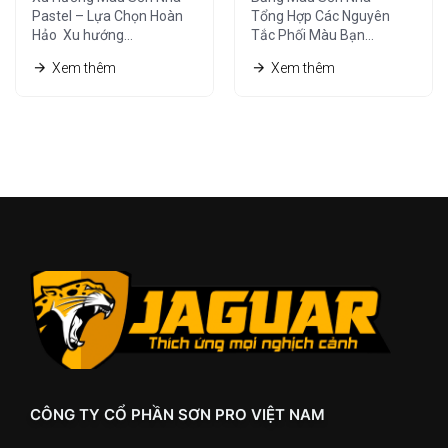
Hảo
Phối Màu
Pastel – Lựa Chọn Hoàn
Tổng Hợp Các Nguyên
Hảo Xu hướng…
Tắc Phối Màu Bạn…
Xem thêm
Xem thêm
CÔNG TY CỔ PHẦN SƠN PRO VIỆT NAM