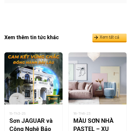
Xem thêm tin tức khác
Xem tất cả
15-Th3-25
18-Th8-23
Sơn JAGUAR và
MÀU SƠN NHÀ
Công Nghệ Bảo
PASTEL – XU