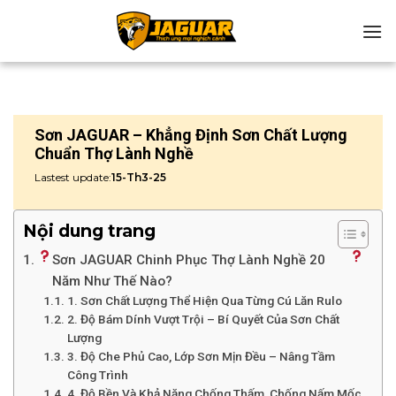
Chuyển
đến
nội
dung
Sơn JAGUAR – Khẳng Định Sơn Chất Lượng
Chuẩn Thợ Lành Nghề
Lastest update:
15-Th3-25
Nội dung trang
Sơn JAGUAR Chinh Phục Thợ Lành Nghề 20
Năm Như Thế Nào?
1. Sơn Chất Lượng Thể Hiện Qua Từng Cú Lăn Rulo
2. Độ Bám Dính Vượt Trội – Bí Quyết Của Sơn Chất
Lượng
3. Độ Che Phủ Cao, Lớp Sơn Mịn Đều – Nâng Tầm
Công Trình
4. Độ Bền Và Khả Năng Chống Thấm, Chống Nấm Mốc