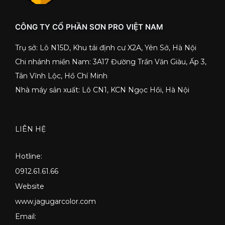
CÔNG TY CỔ PHẦN SƠN PRO VIỆT NAM
Trụ sở: Lô N15D, Khu tái định cư X2A, Yên Sở, Hà Nội
Chi nhánh miền Nam: 3A17 Đường Trần Văn Giàu, Ấp 3,
Tân Vĩnh Lộc, Hồ Chí Minh
Nhà máy sản xuất: Lô CN1, KCN Ngọc Hồi, Hà Nội
LIÊN HỆ
Hotline:
0912.61.61.66
Website
www.jagugarcolor.com
Email: