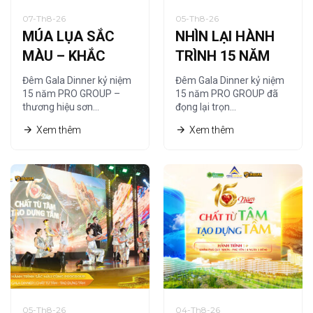
07-Th8-26
05-Th8-26
MÚA LỤA SẮC
NHÌN LẠI HÀNH
MÀU – KHẮC
TRÌNH 15 NĂM
HỌA CHẤT RIÊNG
QUA NGHỆ
Đêm Gala Dinner kỷ niệm
Đêm Gala Dinner kỷ niệm
CỦA PRO GROUP
THUẬT TRANH
15 năm PRO GROUP –
15 năm PRO GROUP đã
thương hiệu sơn…
đọng lại trọn…
CÁT
Xem thêm
Xem thêm
05-Th8-26
04-Th8-26