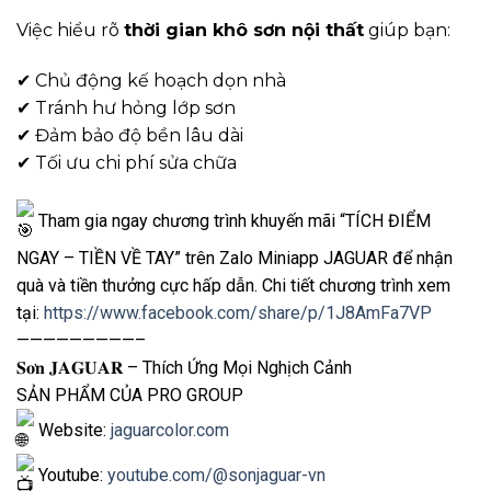
Việc hiểu rõ
thời gian khô sơn nội thất
giúp bạn:
✔ Chủ động kế hoạch dọn nhà
✔ Tránh hư hỏng lớp sơn
✔ Đảm bảo độ bền lâu dài
✔ Tối ưu chi phí sửa chữa
Tham gia ngay chương trình khuyến mãi “TÍCH ĐIỂM
NGAY – TIỀN VỀ TAY” trên Zalo Miniapp JAGUAR để nhận
quà và tiền thưởng cực hấp dẫn. Chi tiết chương trình xem
tại:
https://www.facebook.com/share/p/1J8AmFa7VP
—————————–
𝐒𝐨̛𝐧 𝐉𝐀𝐆𝐔𝐀𝐑 – Thích Ứng Mọi Nghịch Cảnh
SẢN PHẨM CỦA PRO GROUP
Website:
jaguarcolor.com
Youtube:
youtube.com/@sonjaguar-vn