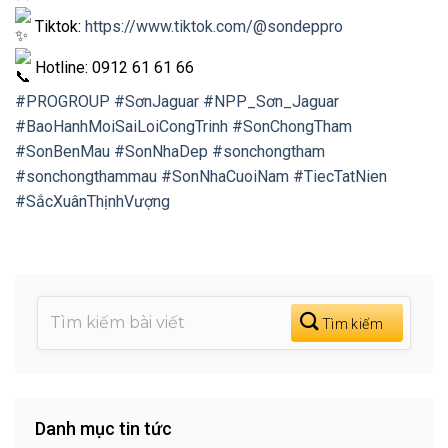
Tiktok:
https://www.tiktok.com/@sondeppro
Hotline: 0912 61 61 66
#PROGROUP
#SơnJaguar
#NPP_Sơn_Jaguar
#BaoHanhMoiSaiLoiCongTrinh
#SonChongTham
#SonBenMau
#SonNhaDep
#sonchongtham
#sonchongthammau
#SonNhaCuoiNam
#TiecTatNien
#SắcXuânThịnhVượng
Danh mục tin tức