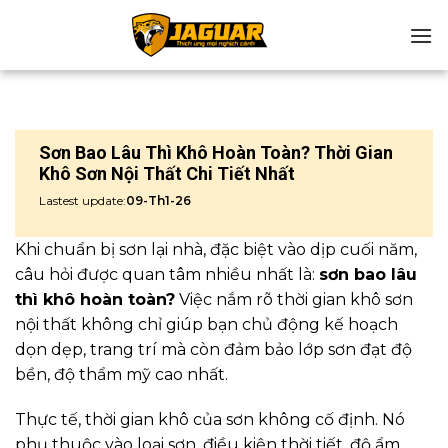
Chuyển
đến
nội
dung
Sơn Bao Lâu Thì Khô Hoàn Toàn? Thời Gian
Khô Sơn Nội Thất Chi Tiết Nhất
Lastest update:
09-Th1-26
Khi chuẩn bị sơn lại nhà, đặc biệt vào dịp cuối năm,
câu hỏi được quan tâm nhiều nhất là:
sơn bao lâu
thì khô hoàn toàn?
Việc nắm rõ thời gian khô sơn
nội thất không chỉ giúp bạn chủ động kế hoạch
dọn dẹp, trang trí mà còn đảm bảo lớp sơn đạt độ
bền, độ thẩm mỹ cao nhất.
Thực tế, thời gian khô của sơn không cố định. Nó
phụ thuộc vào loại sơn, điều kiện thời tiết, độ ẩm