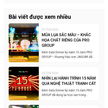
Bài viết được xem nhiều
07-Th8-2026
MÚA LỤA SẮC MÀU – KHẮC
HỌA CHẤT RIÊNG CỦA PRO
GROUP
Đêm Gala Dinner kỷ niệm 15 năm PRO
GROUP – thương hiệu sơn JAGUAR đã…
05-Th8-2026
NHÌN LẠI HÀNH TRÌNH 15 NĂM
QUA NGHỆ THUẬT TRANH CÁT
Đêm Gala Dinner kỷ niệm 15 năm PRO
GROUP đã đọng lại trọn vẹn trong…