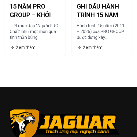
15 NĂM PRO
GHI DẤU HÀNH
GROUP – KHỞI
TRÌNH 15 NĂM
NGUỒN TỪ
CÙNG HỆ THỐNG
Tiết mục Rap “Người PRO
Hành trình 15 năm (2011
“NGƯỜI PRO
NHÀ PHÂN PHỐI
Chất” như một món quà
– 2026) của PRO GROUP
tinh thần bùng…
được dựng xây…
CHẤT”
Xem thêm
Xem thêm