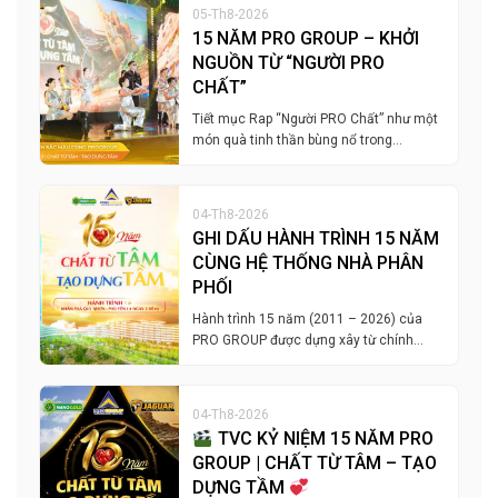
05-Th8-2026
15 NĂM PRO GROUP – KHỞI
NGUỒN TỪ “NGƯỜI PRO
CHẤT”
Tiết mục Rap “Người PRO Chất” như một
món quà tinh thần bùng nổ trong…
04-Th8-2026
GHI DẤU HÀNH TRÌNH 15 NĂM
CÙNG HỆ THỐNG NHÀ PHÂN
PHỐI
Hành trình 15 năm (2011 – 2026) của
PRO GROUP được dựng xây từ chính…
04-Th8-2026
TVC KỶ NIỆM 15 NĂM PRO
GROUP | CHẤT TỪ TÂM – TẠO
DỰNG TẦM