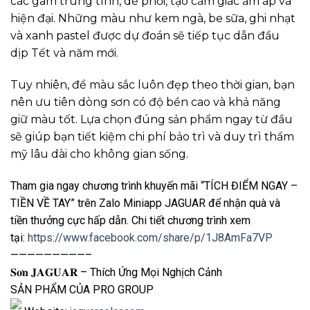
các gam trung tính, dễ phối, tạo cảm giác ấm áp và
hiện đại. Những màu như kem ngà, be sữa, ghi nhạt
và xanh pastel được dự đoán sẽ tiếp tục dẫn đầu
dịp Tết và năm mới.
Tuy nhiên, để màu sắc luôn đẹp theo thời gian, bạn
nên ưu tiên dòng sơn có độ bền cao và khả năng
giữ màu tốt. Lựa chọn đúng sản phẩm ngay từ đầu
sẽ giúp bạn tiết kiệm chi phí bảo trì và duy trì thẩm
mỹ lâu dài cho không gian sống.
Tham gia ngay chương trình khuyến mãi “TÍCH ĐIỂM NGAY –
TIỀN VỀ TAY” trên Zalo Miniapp JAGUAR để nhận quà và
tiền thưởng cực hấp dẫn. Chi tiết chương trình xem
tại:
https://www.facebook.com/share/p/1J8AmFa7VP
—————————–
𝐒𝐨̛𝐧 𝐉𝐀𝐆𝐔𝐀𝐑 – Thích Ứng Mọi Nghịch Cảnh
SẢN PHẨM CỦA PRO GROUP