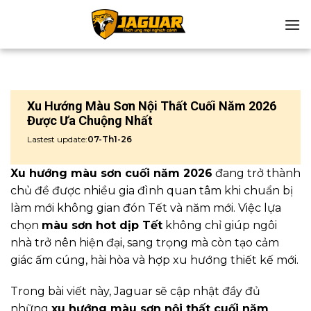
Chuyển
đến
nội
dung
Xu Hướng Màu Sơn Nội Thất Cuối Năm 2026
Được Ưa Chuộng Nhất
Lastest update:
07-Th1-26
Xu hướng màu sơn cuối năm 2026
đang trở thành
chủ đề được nhiều gia đình quan tâm khi chuẩn bị
làm mới không gian đón Tết và năm mới. Việc lựa
chọn
màu sơn hot dịp Tết
không chỉ giúp ngôi
nhà trở nên hiện đại, sang trọng mà còn tạo cảm
giác ấm cúng, hài hòa và hợp xu hướng thiết kế mới.
Trong bài viết này, Jaguar sẽ cập nhật đầy đủ
những
xu hướng màu sơn nội thất cuối năm