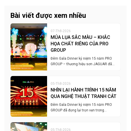
Bài viết được xem nhiều
07-Th8-2026
MÚA LỤA SẮC MÀU – KHẮC
HỌA CHẤT RIÊNG CỦA PRO
GROUP
Đêm Gala Dinner kỷ niệm 15 năm PRO
GROUP – thương hiệu sơn JAGUAR đã…
05-Th8-2026
NHÌN LẠI HÀNH TRÌNH 15 NĂM
QUA NGHỆ THUẬT TRANH CÁT
Đêm Gala Dinner kỷ niệm 15 năm PRO
GROUP đã đọng lại trọn vẹn trong…
05-Th8-2026