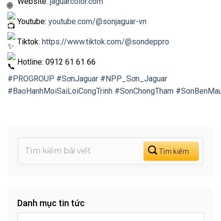
Website:
jaguarcolor.com
Youtube:
youtube.com/@sonjaguar-vn
Tiktok:
https://www.tiktok.com/@sondeppro
Hotline: 0912 61 61 66
#PROGROUP
#SơnJaguar
#NPP_Sơn_Jaguar
#BaoHanhMoiSaiLoiCongTrinh
#SonChongTham
#SonBenMa
Danh mục tin tức