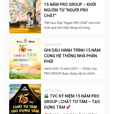
15 NĂM PRO GROUP – KHỞI
NGUỒN TỪ “NGƯỜI PRO
CHẤT”
Tiết mục Rap “Người PRO Chất” như một
món quà tinh thần bùng nổ trong…
04-Th8-2026
GHI DẤU HÀNH TRÌNH 15 NĂM
CÙNG HỆ THỐNG NHÀ PHÂN
PHỐI
Hành trình 15 năm (2011 – 2026) của
PRO GROUP được dựng xây từ chính…
04-Th8-2026
TVC KỶ NIỆM 15 NĂM PRO
GROUP | CHẤT TỪ TÂM – TẠO
DỰNG TẦM