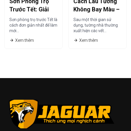
Sơn Phòng Trọ
Cách Lau Tường
Trước Tết: Giải
Không Bay Màu –
Pháp Nhanh –
Hướng Dẫn Vệ
Sơn phòng trọ trước Tết là
Sau một thời gian sử
Gọn – Tiết Kiệm
Sinh Tường Sơn
cách đơn giản nhất để làm
dụng, tường nhà thường
mới…
xuất hiện các vết…
Đúng Cách
Xem thêm
Xem thêm