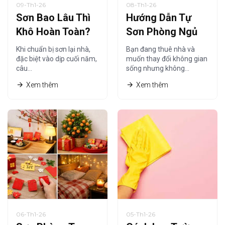
09-Th1-26
08-Th1-26
Sơn Bao Lâu Thì
Hướng Dẫn Tự
Khô Hoàn Toàn?
Sơn Phòng Ngủ
Thời Gian Khô
Tiết Kiệm Cho
Khi chuẩn bị sơn lại nhà,
Bạn đang thuê nhà và
Sơn Nội Thất Chi
Người Thuê Nhà
đặc biệt vào dịp cuối năm,
muốn thay đổi không gian
câu…
sống nhưng không…
Tiết Nhất
Xem thêm
Xem thêm
06-Th1-26
05-Th1-26