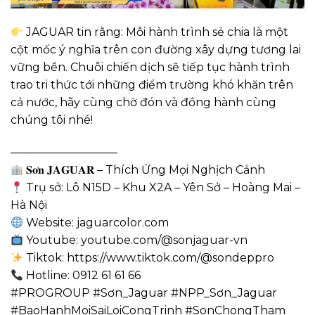
JAGUAR tin rằng: Mỗi hành trình sẻ chia là một
cột mốc ý nghĩa trên con đường xây dựng tương lai
vững bền. Chuỗi chiến dịch sẽ tiếp tục hành trình
trao tri thức tới những điểm trường khó khăn trên
cả nước, hãy cùng chờ đón và đồng hành cùng
chúng tôi nhé!
—————————–
𝐒𝐨̛𝐧 𝐉𝐀𝐆𝐔𝐀𝐑 – Thích Ứng Mọi Nghịch Cảnh
Trụ sở: Lô N15D – Khu X2A – Yên Sở – Hoàng Mai –
Hà Nội
Website: jaguarcolor.com
Youtube: youtube.com/@sonjaguar-vn
Tiktok: https://www.tiktok.com/@sondeppro
Hotline: 0912 61 61 66
#PROGROUP #Sơn_Jaguar #NPP_Sơn_Jaguar
#BaoHanhMoiSaiLoiCongTrinh #SonChongTham