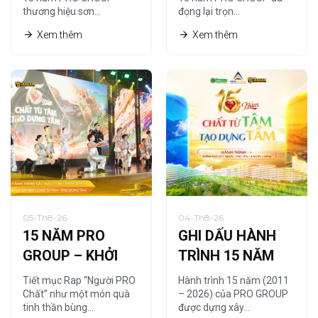
thương hiệu sơn…
đọng lại trọn…
CÁT
Xem thêm
Xem thêm
05-Th8-26
04-Th8-26
15 NĂM PRO
GHI DẤU HÀNH
GROUP – KHỞI
TRÌNH 15 NĂM
NGUỒN TỪ
CÙNG HỆ THỐNG
Tiết mục Rap “Người PRO
Hành trình 15 năm (2011
“NGƯỜI PRO
NHÀ PHÂN PHỐI
Chất” như một món quà
– 2026) của PRO GROUP
tinh thần bùng…
được dựng xây…
CHẤT”