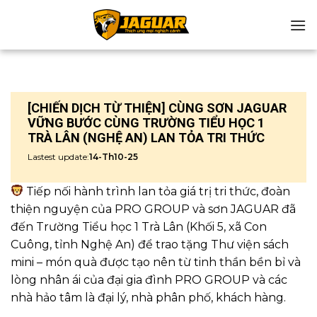
Chuyển
đến
nội
dung
[CHIẾN DỊCH TỪ THIỆN] CÙNG SƠN JAGUAR
VỮNG BƯỚC CÙNG TRƯỜNG TIỂU HỌC 1
TRÀ LÂN (NGHỆ AN) LAN TỎA TRI THỨC
Lastest update:
14-Th10-25
Tiếp nối hành trình lan tỏa giá trị tri thức, đoàn
thiện nguyện của PRO GROUP và sơn JAGUAR đã
đến Trường Tiểu học 1 Trà Lân (Khối 5, xã Con
Cuông, tỉnh Nghệ An) để trao tặng Thư viện sách
mini – món quà được tạo nên từ tinh thần bền bỉ và
lòng nhân ái của đại gia đình PRO GROUP và các
nhà hảo tâm là đại lý, nhà phân phố, khách hàng.