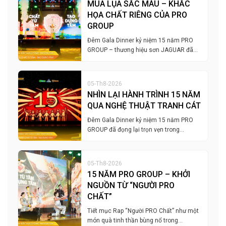
MÚA LỤA SẮC MÀU – KHẮC
HỌA CHẤT RIÊNG CỦA PRO
GROUP
Đêm Gala Dinner kỷ niệm 15 năm PRO
GROUP – thương hiệu sơn JAGUAR đã…
05-Th8-2026
NHÌN LẠI HÀNH TRÌNH 15 NĂM
QUA NGHỆ THUẬT TRANH CÁT
Đêm Gala Dinner kỷ niệm 15 năm PRO
GROUP đã đọng lại trọn vẹn trong…
05-Th8-2026
15 NĂM PRO GROUP – KHỞI
NGUỒN TỪ “NGƯỜI PRO
CHẤT”
Tiết mục Rap “Người PRO Chất” như một
món quà tinh thần bùng nổ trong…