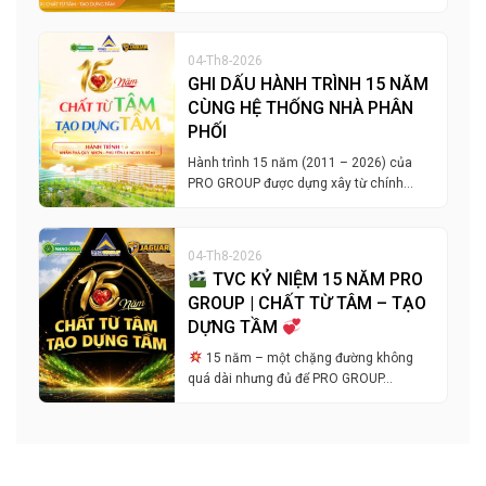
04-Th8-2026
GHI DẤU HÀNH TRÌNH 15 NĂM
CÙNG HỆ THỐNG NHÀ PHÂN
PHỐI
Hành trình 15 năm (2011 – 2026) của
PRO GROUP được dựng xây từ chính…
04-Th8-2026
TVC KỶ NIỆM 15 NĂM PRO
GROUP | CHẤT TỪ TÂM – TẠO
DỰNG TẦM
15 năm – một chặng đường không
quá dài nhưng đủ để PRO GROUP…