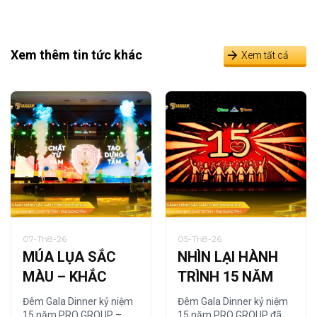
Xem thêm tin tức khác
Xem tất cả
07-Th8-26
05-Th8-26
MÚA LỤA SẮC
NHÌN LẠI HÀNH
MÀU – KHẮC
TRÌNH 15 NĂM
HỌA CHẤT RIÊNG
QUA NGHỆ
Đêm Gala Dinner kỷ niệm
Đêm Gala Dinner kỷ niệm
CỦA PRO GROUP
THUẬT TRANH
15 năm PRO GROUP –
15 năm PRO GROUP đã