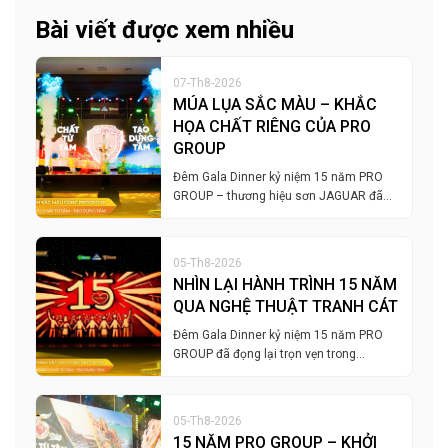
Bài viết được xem nhiều
07-Th8-2026
MÚA LỤA SẮC MÀU – KHẮC
HỌA CHẤT RIÊNG CỦA PRO
GROUP
Đêm Gala Dinner kỷ niệm 15 năm PRO
GROUP – thương hiệu sơn JAGUAR đã…
05-Th8-2026
NHÌN LẠI HÀNH TRÌNH 15 NĂM
QUA NGHỆ THUẬT TRANH CÁT
Đêm Gala Dinner kỷ niệm 15 năm PRO
GROUP đã đọng lại trọn vẹn trong…
05-Th8-2026
15 NĂM PRO GROUP – KHỞI