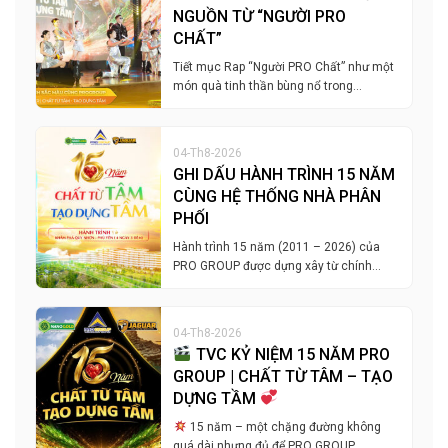
NGUỒN TỪ “NGƯỜI PRO
CHẤT”
Tiết mục Rap “Người PRO Chất” như một
món quà tinh thần bùng nổ trong…
04-Th8-2026
GHI DẤU HÀNH TRÌNH 15 NĂM
CÙNG HỆ THỐNG NHÀ PHÂN
PHỐI
Hành trình 15 năm (2011 – 2026) của
PRO GROUP được dựng xây từ chính…
04-Th8-2026
TVC KỶ NIỆM 15 NĂM PRO
GROUP | CHẤT TỪ TÂM – TẠO
DỰNG TẦM
15 năm – một chặng đường không
quá dài nhưng đủ để PRO GROUP…