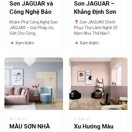
Sơn JAGUAR và
Sơn JAGUAR –
Công Nghệ Bảo
Khẳng Định Sơn
Vệ – Giải Pháp Tối
Chất Lượng
Khám Phá Công Nghệ Sơn
Sơn JAGUAR Chinh
Ưu
Chuẩn Thợ Lành
JAGUAR – Giải Pháp Ưu
Phục Thợ Lành Nghề 20
Việt Cho Công…
Năm Như Thế Nào?…
Nghề
Xem thêm
Xem thêm
18-Th8-23
17-Th8-23
MÀU SƠN NHÀ
Xu Hướng Màu