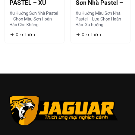
PASTEL – XU
Sơn Nhà Pastel –
HƯỚNG SƠN NHÀ
Lựa Chọn Hoàn
Xu Hướng Sơn Nhà Pastel
Xu Hướng Màu Sơn Nhà
HIỆN ĐẠI
Hảo
– Chọn Màu Sơn Hoàn
Pastel – Lựa Chọn Hoàn
Hảo Cho Không…
Hảo Xu hướng…
Xem thêm
Xem thêm