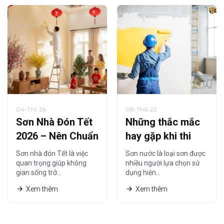
04-Th1-26
08-Th6-22
Sơn Nhà Đón Tết
Những thắc mắc
2026 – Nên Chuẩn
hay gặp khi thi
Bị Từ Khi Nào Là
công sơn nước
Sơn nhà đón Tết là việc
Sơn nước là loại sơn được
Hợp Lý?
không chỉ của
quan trọng giúp không
nhiều người lựa chọn sử
gian sống trở…
dụng hiện…
riêng bạn
Xem thêm
Xem thêm