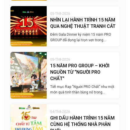
05-Th8-2026
NHÌN LẠI HÀNH TRÌNH 15 NĂM
QUA NGHỆ THUẬT TRANH CÁT
Đêm Gala Dinner kỷ niệm 15 năm PRO
GROUP đã đọng lại trọn vẹn trong…
05-Th8-2026
15 NĂM PRO GROUP – KHỞI
NGUỒN TỪ “NGƯỜI PRO
CHẤT”
Tiết mục Rap “Người PRO Chất” như một
món quà tinh thần bùng nổ trong…
04-Th8-2026
GHI DẤU HÀNH TRÌNH 15 NĂM
CÙNG HỆ THỐNG NHÀ PHÂN