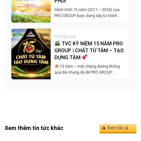
PHỐI
Hành trình 15 năm (2011 – 2026) của
PRO GROUP được dựng xây từ chính…
04-Th8-2026
TVC KỶ NIỆM 15 NĂM PRO
GROUP | CHẤT TỪ TÂM – TẠO
DỰNG TẦM
15 năm – một chặng đường không
quá dài nhưng đủ để PRO GROUP…
Xem thêm tin tức khác
Xem tất cả