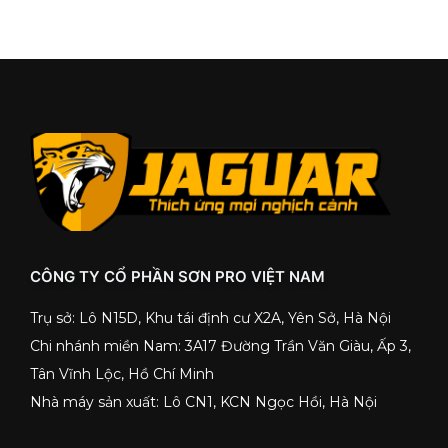
CÔNG TY CỔ PHẦN SƠN PRO VIỆT NAM
Trụ sở: Lô N15D, Khu tái định cư X2A, Yên Sở, Hà Nội
Chi nhánh miền Nam: 3A17 Đường Trần Văn Giàu, Ấp 3,
Tân Vĩnh Lộc, Hồ Chí Minh
Nhà máy sản xuất: Lô CN1, KCN Ngọc Hồi, Hà Nội