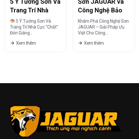
5 Ý Tưởng Sơn Và
Sơn JAGUAR và
Trang Trí Nhà
Công Nghệ Bảo
Cực “Chất” Đón
Vệ – Giải Pháp Tối
5 Ý Tưởng Sơn Và
Khám Phá Công Nghệ Sơn
Giáng Sinh Ấm Áp
Ưu
Trang Trí Nhà Cực “Chất”
JAGUAR – Giải Pháp Ưu
Đón Giáng…
Việt Cho Công…
Xem thêm
Xem thêm