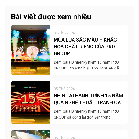
Bài viết được xem nhiều
07-Th8-2026
MÚA LỤA SẮC MÀU – KHẮC
HỌA CHẤT RIÊNG CỦA PRO
GROUP
Đêm Gala Dinner kỷ niệm 15 năm PRO
GROUP – thương hiệu sơn JAGUAR đã…
05-Th8-2026
NHÌN LẠI HÀNH TRÌNH 15 NĂM
QUA NGHỆ THUẬT TRANH CÁT
Đêm Gala Dinner kỷ niệm 15 năm PRO
GROUP đã đọng lại trọn vẹn trong…
05-Th8-2026