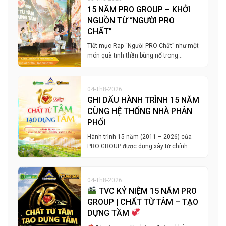
15 NĂM PRO GROUP – KHỞI
NGUỒN TỪ “NGƯỜI PRO
CHẤT”
Tiết mục Rap “Người PRO Chất” như một
món quà tinh thần bùng nổ trong…
04-Th8-2026
GHI DẤU HÀNH TRÌNH 15 NĂM
CÙNG HỆ THỐNG NHÀ PHÂN
PHỐI
Hành trình 15 năm (2011 – 2026) của
PRO GROUP được dựng xây từ chính…
04-Th8-2026
TVC KỶ NIỆM 15 NĂM PRO
GROUP | CHẤT TỪ TÂM – TẠO
DỰNG TẦM