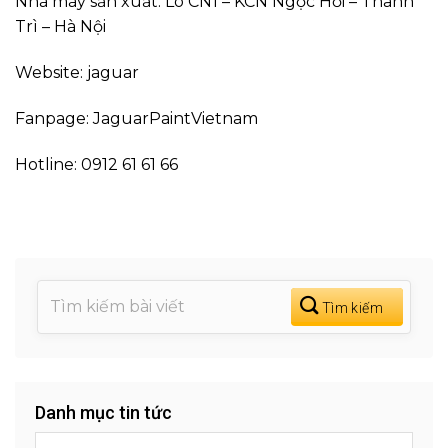
Nhà máy sản xuất: Lô CN1 – KCN Ngọc Hồi – Thanh
Trì – Hà Nội
Website: jaguar
Fanpage: JaguarPaintVietnam
Hotline: 0912 61 61 66
Danh mục tin tức