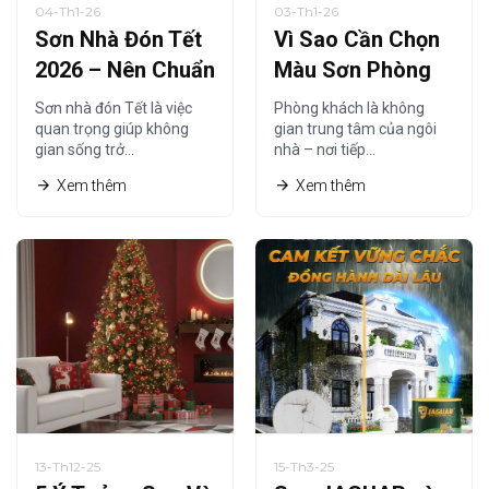
04-Th1-26
03-Th1-26
Sơn Nhà Đón Tết
Vì Sao Cần Chọn
2026 – Nên Chuẩn
Màu Sơn Phòng
Bị Từ Khi Nào Là
Khách Phù Hợp
Sơn nhà đón Tết là việc
Phòng khách là không
Hợp Lý?
Năm 2026?
quan trọng giúp không
gian trung tâm của ngôi
gian sống trở…
nhà – nơi tiếp…
Xem thêm
Xem thêm
13-Th12-25
15-Th3-25