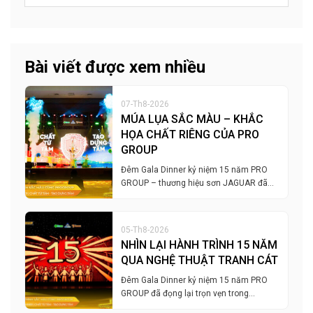
Bài viết được xem nhiều
07-Th8-2026
MÚA LỤA SẮC MÀU – KHẮC
HỌA CHẤT RIÊNG CỦA PRO
GROUP
Đêm Gala Dinner kỷ niệm 15 năm PRO
GROUP – thương hiệu sơn JAGUAR đã…
05-Th8-2026
NHÌN LẠI HÀNH TRÌNH 15 NĂM
QUA NGHỆ THUẬT TRANH CÁT
Đêm Gala Dinner kỷ niệm 15 năm PRO
GROUP đã đọng lại trọn vẹn trong…