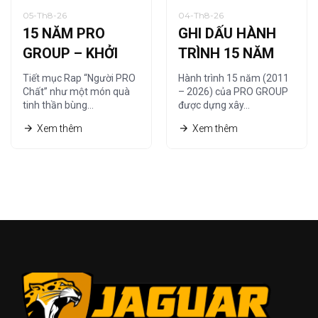
05-Th8-26
04-Th8-26
15 NĂM PRO
GHI DẤU HÀNH
GROUP – KHỞI
TRÌNH 15 NĂM
NGUỒN TỪ
CÙNG HỆ THỐNG
Tiết mục Rap “Người PRO
Hành trình 15 năm (2011
“NGƯỜI PRO
NHÀ PHÂN PHỐI
Chất” như một món quà
– 2026) của PRO GROUP
tinh thần bùng…
được dựng xây…
CHẤT”
Xem thêm
Xem thêm