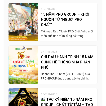
05-Th8-2026
15 NĂM PRO GROUP – KHỞI
NGUỒN TỪ “NGƯỜI PRO
CHẤT”
Tiết mục Rap “Người PRO Chất” như một
món quà tinh thần bùng nổ trong…
04-Th8-2026
GHI DẤU HÀNH TRÌNH 15 NĂM
CÙNG HỆ THỐNG NHÀ PHÂN
PHỐI
Hành trình 15 năm (2011 – 2026) của
PRO GROUP được dựng xây từ chính…
04-Th8-2026
TVC KỶ NIỆM 15 NĂM PRO
GROUP | CHẤT TỪ TÂM – TẠO