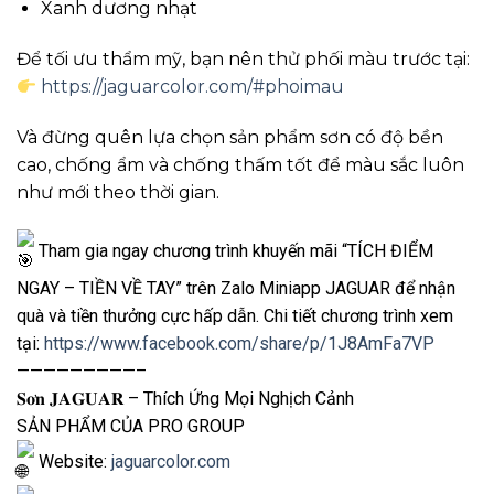
Xanh dương nhạt
Để tối ưu thẩm mỹ, bạn nên thử phối màu trước tại:
https://jaguarcolor.com/#phoimau
Và đừng quên lựa chọn sản phẩm sơn có độ bền
cao, chống ẩm và chống thấm tốt để màu sắc luôn
như mới theo thời gian.
Tham gia ngay chương trình khuyến mãi “TÍCH ĐIỂM
NGAY – TIỀN VỀ TAY” trên Zalo Miniapp JAGUAR để nhận
quà và tiền thưởng cực hấp dẫn. Chi tiết chương trình xem
tại:
https://www.facebook.com/share/p/1J8AmFa7VP
—————————–
𝐒𝐨̛𝐧 𝐉𝐀𝐆𝐔𝐀𝐑 – Thích Ứng Mọi Nghịch Cảnh
SẢN PHẨM CỦA PRO GROUP
Website:
jaguarcolor.com