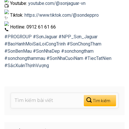
Youtube:
youtube.com/@sonjaguar-vn
Tiktok:
https://www.tiktok.com/@sondeppro
Hotline: 0912 61 61 66
#PROGROUP
#SơnJaguar
#NPP_Sơn_Jaguar
#BaoHanhMoiSaiLoiCongTrinh
#SonChongTham
#SonBenMau
#SonNhaDep
#sonchongtham
#sonchongthammau
#SonNhaCuoiNam
#TiecTatNien
#SắcXuânThịnhVượng