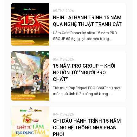
05-Th8-2026
NHÌN LẠI HÀNH TRÌNH 15 NĂM
QUA NGHỆ THUẬT TRANH CÁT
Đêm Gala Dinner kỷ niệm 15 năm PRO
GROUP đã đọng lại trọn vẹn trong…
05-Th8-2026
15 NĂM PRO GROUP – KHỞI
NGUỒN TỪ “NGƯỜI PRO
CHẤT”
Tiết mục Rap “Người PRO Chất” như một
món quà tinh thần bùng nổ trong…
04-Th8-2026
GHI DẤU HÀNH TRÌNH 15 NĂM
CÙNG HỆ THỐNG NHÀ PHÂN
PHỐI