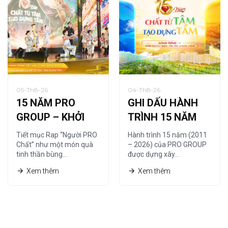
05-Th8-26
04-Th8-26
15 NĂM PRO
GHI DẤU HÀNH
GROUP – KHỞI
TRÌNH 15 NĂM
NGUỒN TỪ
CÙNG HỆ THỐNG
Tiết mục Rap “Người PRO
Hành trình 15 năm (2011
“NGƯỜI PRO
NHÀ PHÂN PHỐI
Chất” như một món quà
– 2026) của PRO GROUP
tinh thần bùng…
được dựng xây…
CHẤT”
Xem thêm
Xem thêm