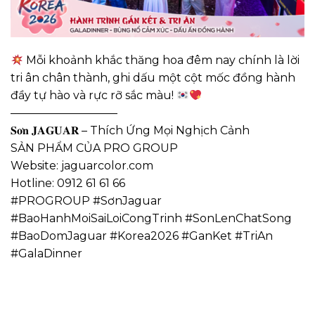
Mỗi khoảnh khắc thăng hoa đêm nay chính là lời
tri ân chân thành, ghi dấu một cột mốc đồng hành
đầy tự hào và rực rỡ sắc màu!
—————————–
𝐒𝐨̛𝐧 𝐉𝐀𝐆𝐔𝐀𝐑 – Thích Ứng Mọi Nghịch Cảnh
SẢN PHẨM CỦA PRO GROUP
Website: jaguarcolor.com
Hotline: 0912 61 61 66
#PROGROUP #SơnJaguar
#BaoHanhMoiSaiLoiCongTrinh #SonLenChatSong
#BaoDomJaguar #Korea2026 #GanKet #TriAn
#GalaDinner