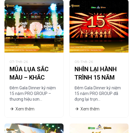
07-Th8-26
05-Th8-26
MÚA LỤA SẮC
NHÌN LẠI HÀNH
MÀU – KHẮC
TRÌNH 15 NĂM
HỌA CHẤT RIÊNG
QUA NGHỆ
Đêm Gala Dinner kỷ niệm
Đêm Gala Dinner kỷ niệm
CỦA PRO GROUP
THUẬT TRANH
15 năm PRO GROUP –
15 năm PRO GROUP đã
thương hiệu sơn…
đọng lại trọn…
CÁT
Xem thêm
Xem thêm