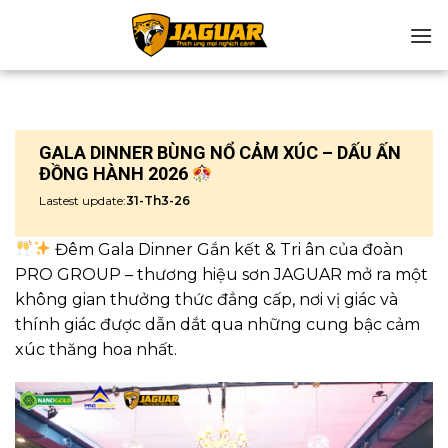
Chuyển
đến
nội
dung
GALA DINNER BÙNG NỔ CẢM XÚC – DẤU ẤN
ĐỒNG HÀNH 2026
Lastest update:
31-Th3-26
Đêm Gala Dinner Gắn kết & Tri ân của đoàn
PRO GROUP – thương hiệu sơn JAGUAR mở ra một
không gian thưởng thức đẳng cấp, nơi vị giác và
thính giác được dẫn dắt qua những cung bậc cảm
xúc thăng hoa nhất.