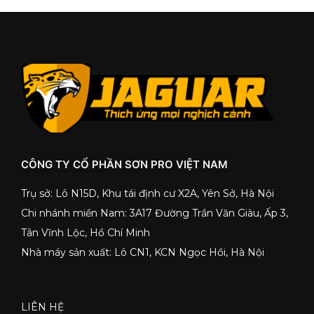
CÔNG TY CỔ PHẦN SƠN PRO VIỆT NAM
Trụ sở: Lô N15D, Khu tái định cư X2A, Yên Sở, Hà Nội
Chi nhánh miền Nam: 3A17 Đường Trần Văn Giàu, Ấp 3,
Tân Vĩnh Lộc, Hồ Chí Minh
Nhà máy sản xuất: Lô CN1, KCN Ngọc Hồi, Hà Nội
LIÊN HỆ