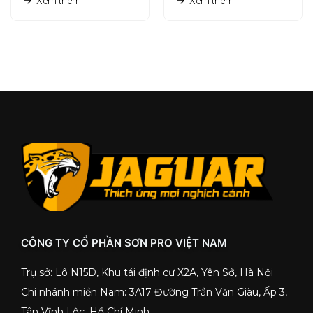
Xem thêm
Xem thêm
CÔNG TY CỔ PHẦN SƠN PRO VIỆT NAM
Trụ sở: Lô N15D, Khu tái định cư X2A, Yên Sở, Hà Nội
Chi nhánh miền Nam: 3A17 Đường Trần Văn Giàu, Ấp 3,
Tân Vĩnh Lộc, Hồ Chí Minh