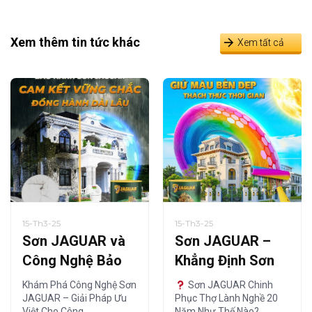
Xem thêm tin tức khác
Xem tất cả
15-Th3-25
15-Th3-25
Sơn JAGUAR và
Sơn JAGUAR –
Công Nghệ Bảo
Khẳng Định Sơn
Vệ – Giải Pháp Tối
Chất Lượng
Khám Phá Công Nghệ Sơn
Sơn JAGUAR Chinh
Ưu
Chuẩn Thợ Lành
JAGUAR – Giải Pháp Ưu
Phục Thợ Lành Nghề 20
Việt Cho Công…
Năm Như Thế Nào?…