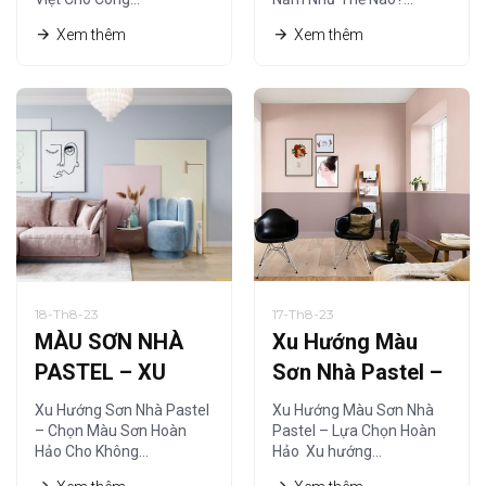
Nghề
Xem thêm
Xem thêm
18-Th8-23
17-Th8-23
MÀU SƠN NHÀ
Xu Hướng Màu
PASTEL – XU
Sơn Nhà Pastel –
HƯỚNG SƠN NHÀ
Lựa Chọn Hoàn
Xu Hướng Sơn Nhà Pastel
Xu Hướng Màu Sơn Nhà
HIỆN ĐẠI
Hảo
– Chọn Màu Sơn Hoàn
Pastel – Lựa Chọn Hoàn
Hảo Cho Không…
Hảo Xu hướng…