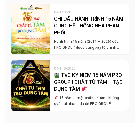
04-Th8-2026
GHI DẤU HÀNH TRÌNH 15 NĂM
CÙNG HỆ THỐNG NHÀ PHÂN
PHỐI
Hành trình 15 năm (2011 – 2026) của
PRO GROUP được dựng xây từ chính…
04-Th8-2026
TVC KỶ NIỆM 15 NĂM PRO
GROUP | CHẤT TỪ TÂM – TẠO
DỰNG TẦM
15 năm – một chặng đường không
quá dài nhưng đủ để PRO GROUP…