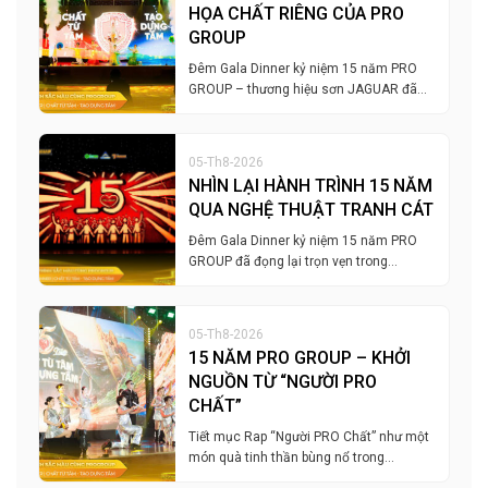
HỌA CHẤT RIÊNG CỦA PRO
GROUP
Đêm Gala Dinner kỷ niệm 15 năm PRO
GROUP – thương hiệu sơn JAGUAR đã…
05-Th8-2026
NHÌN LẠI HÀNH TRÌNH 15 NĂM
QUA NGHỆ THUẬT TRANH CÁT
Đêm Gala Dinner kỷ niệm 15 năm PRO
GROUP đã đọng lại trọn vẹn trong…
05-Th8-2026
15 NĂM PRO GROUP – KHỞI
NGUỒN TỪ “NGƯỜI PRO
CHẤT”
Tiết mục Rap “Người PRO Chất” như một
món quà tinh thần bùng nổ trong…