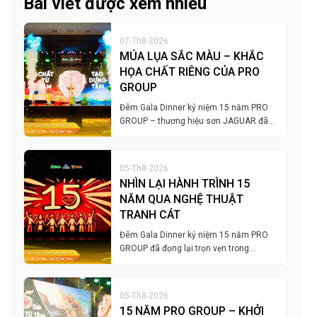
Bài viết được xem nhiều
07-Th8-2026
MÚA LỤA SẮC MÀU – KHẮC
HỌA CHẤT RIÊNG CỦA PRO
GROUP
Đêm Gala Dinner kỷ niệm 15 năm PRO
GROUP – thương hiệu sơn JAGUAR đã…
05-Th8-2026
NHÌN LẠI HÀNH TRÌNH 15
NĂM QUA NGHỆ THUẬT
TRANH CÁT
Đêm Gala Dinner kỷ niệm 15 năm PRO
GROUP đã đọng lại trọn vẹn trong…
05-Th8-2026
15 NĂM PRO GROUP – KHỞI