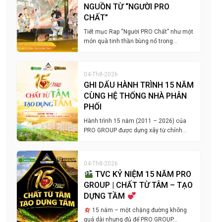
NGUỒN TỪ “NGƯỜI PRO
CHẤT”
Tiết mục Rap “Người PRO Chất” như một
món quà tinh thần bùng nổ trong…
04-Th8-2026
GHI DẤU HÀNH TRÌNH 15 NĂM
CÙNG HỆ THỐNG NHÀ PHÂN
PHỐI
Hành trình 15 năm (2011 – 2026) của
PRO GROUP được dựng xây từ chính…
04-Th8-2026
TVC KỶ NIỆM 15 NĂM PRO
GROUP | CHẤT TỪ TÂM – TẠO
DỰNG TẦM
15 năm – một chặng đường không
quá dài nhưng đủ để PRO GROUP…