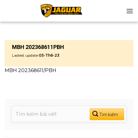
Chuyển
đến
nội
dung
MBH 202368611PBH
Lastest update:
05-Th6-23
MBH 202368611/PBH