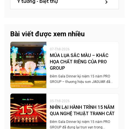
Ý tưởng - biệt thự
Bài viết được xem nhiều
07-Th8-2026
MÚA LỤA SẮC MÀU – KHẮC
HỌA CHẤT RIÊNG CỦA PRO
GROUP
Đêm Gala Dinner kỷ niệm 15 năm PRO
GROUP – thương hiệu sơn JAGUAR đã…
05-Th8-2026
NHÌN LẠI HÀNH TRÌNH 15 NĂM
QUA NGHỆ THUẬT TRANH CÁT
Đêm Gala Dinner kỷ niệm 15 năm PRO
GROUP đã đọng lại trọn vẹn trong…