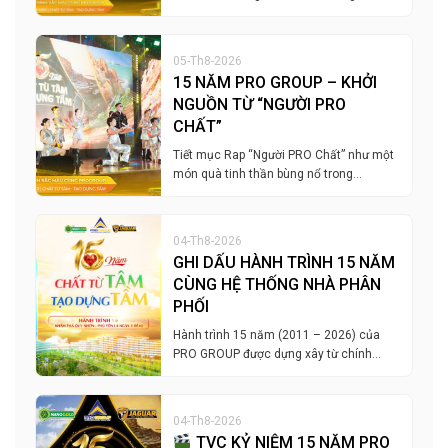
05-Th8-2026
15 NĂM PRO GROUP – KHỞI
NGUỒN TỪ “NGƯỜI PRO
CHẤT”
Tiết mục Rap “Người PRO Chất” như một
món quà tinh thần bùng nổ trong…
04-Th8-2026
GHI DẤU HÀNH TRÌNH 15 NĂM
CÙNG HỆ THỐNG NHÀ PHÂN
PHỐI
Hành trình 15 năm (2011 – 2026) của
PRO GROUP được dựng xây từ chính…
04-Th8-2026
TVC KỶ NIỆM 15 NĂM PRO