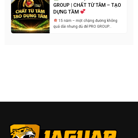
GROUP | CHẤT TỪ TÂM – TẠO
DỰNG TẦM
15 năm – một chặng đường không
quá dài nhưng đủ để PRO GROUP…