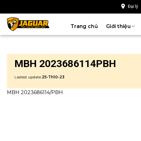
Chuyển
Đại lý
đến
nội
Trang chủ
Giới thiệu
dung
MBH 2023686114PBH
Lastest update:
25-Th10-23
MBH 2023686114/PBH