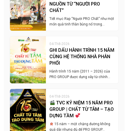
NGUỒN TỪ “NGƯỜI PRO
CHẤT”
Tiết mục Rap “Người PRO Chất” như một
món quà tinh thần bùng nổ trong…
04-Th8-2026
GHI DẤU HÀNH TRÌNH 15 NĂM
CÙNG HỆ THỐNG NHÀ PHÂN
PHỐI
Hành trình 15 năm (2011 – 2026) của
PRO GROUP được dựng xây từ chính…
04-Th8-2026
TVC KỶ NIỆM 15 NĂM PRO
GROUP | CHẤT TỪ TÂM – TẠO
DỰNG TẦM
15 năm – một chặng đường không
quá dài nhưng đủ để PRO GROUP…