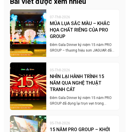
Bài viết được xem nhiều
07-Th8-2026
MÚA LỤA SẮC MÀU – KHẮC
HỌA CHẤT RIÊNG CỦA PRO
GROUP
Đêm Gala Dinner kỷ niệm 15 năm PRO
GROUP – thương hiệu sơn JAGUAR đã…
05-Th8-2026
NHÌN LẠI HÀNH TRÌNH 15
NĂM QUA NGHỆ THUẬT
TRANH CÁT
Đêm Gala Dinner kỷ niệm 15 năm PRO
GROUP đã đọng lại trọn vẹn trong…
05-Th8-2026
15 NĂM PRO GROUP – KHỞI