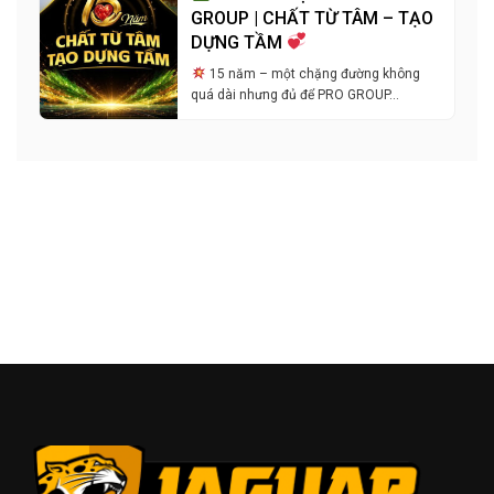
GROUP | CHẤT TỪ TÂM – TẠO
DỰNG TẦM
15 năm – một chặng đường không
quá dài nhưng đủ để PRO GROUP…