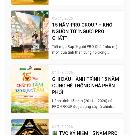
05-Th8-2026
15 NĂM PRO GROUP – KHỞI
NGUỒN TỪ “NGƯỜI PRO
CHẤT”
Tiết mục Rap “Người PRO Chất” như một
món quà tinh thần bùng nổ trong…
04-Th8-2026
GHI DẤU HÀNH TRÌNH 15 NĂM
CÙNG HỆ THỐNG NHÀ PHÂN
PHỐI
Hành trình 15 năm (2011 – 2026) của
PRO GROUP được dựng xây từ chính…
04-Th8-2026
TVC KỶ NIỆM 15 NĂM PRO