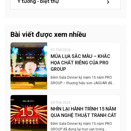
Ý tưởng - biệt thự
Bài viết được xem nhiều
07-Th8-2026
MÚA LỤA SẮC MÀU – KHẮC
HỌA CHẤT RIÊNG CỦA PRO
GROUP
Đêm Gala Dinner kỷ niệm 15 năm PRO
GROUP – thương hiệu sơn JAGUAR đã…
05-Th8-2026
NHÌN LẠI HÀNH TRÌNH 15 NĂM
QUA NGHỆ THUẬT TRANH CÁT
Đêm Gala Dinner kỷ niệm 15 năm PRO
GROUP đã đọng lại trọn vẹn trong…