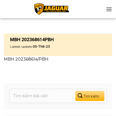
Chuyển
đến
nội
dung
MBH 202368614PBH
Lastest update:
05-Th6-23
MBH 202368614/PBH