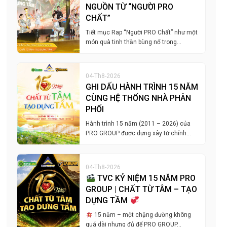
NGUỒN TỪ “NGƯỜI PRO
CHẤT”
Tiết mục Rap “Người PRO Chất” như một
món quà tinh thần bùng nổ trong…
04-Th8-2026
GHI DẤU HÀNH TRÌNH 15 NĂM
CÙNG HỆ THỐNG NHÀ PHÂN
PHỐI
Hành trình 15 năm (2011 – 2026) của
PRO GROUP được dựng xây từ chính…
04-Th8-2026
TVC KỶ NIỆM 15 NĂM PRO
GROUP | CHẤT TỪ TÂM – TẠO
DỰNG TẦM
15 năm – một chặng đường không
quá dài nhưng đủ để PRO GROUP…