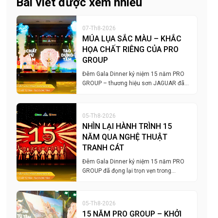
Bài viết được xem nhiều
07-Th8-2026
MÚA LỤA SẮC MÀU – KHẮC
HỌA CHẤT RIÊNG CỦA PRO
GROUP
Đêm Gala Dinner kỷ niệm 15 năm PRO
GROUP – thương hiệu sơn JAGUAR đã…
05-Th8-2026
NHÌN LẠI HÀNH TRÌNH 15
NĂM QUA NGHỆ THUẬT
TRANH CÁT
Đêm Gala Dinner kỷ niệm 15 năm PRO
GROUP đã đọng lại trọn vẹn trong…
05-Th8-2026
15 NĂM PRO GROUP – KHỞI