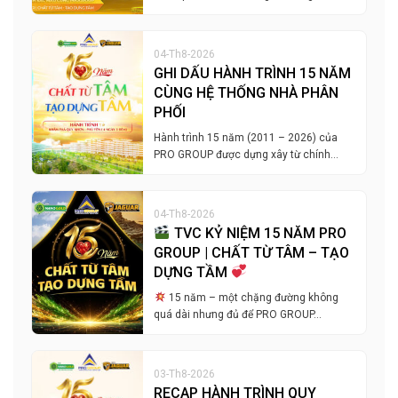
04-Th8-2026
GHI DẤU HÀNH TRÌNH 15 NĂM
CÙNG HỆ THỐNG NHÀ PHÂN
PHỐI
Hành trình 15 năm (2011 – 2026) của
PRO GROUP được dựng xây từ chính…
04-Th8-2026
TVC KỶ NIỆM 15 NĂM PRO
GROUP | CHẤT TỪ TÂM – TẠO
DỰNG TẦM
15 năm – một chặng đường không
quá dài nhưng đủ để PRO GROUP…
03-Th8-2026
RECAP HÀNH TRÌNH QUY