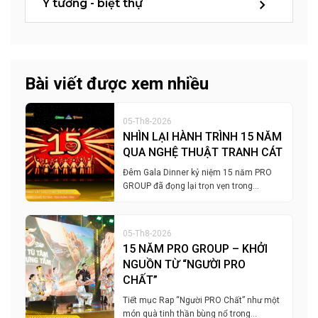
Ý tưởng - biệt thự
Bài viết được xem nhiều
05-Th8-2026
NHÌN LẠI HÀNH TRÌNH 15 NĂM
QUA NGHỆ THUẬT TRANH CÁT
Đêm Gala Dinner kỷ niệm 15 năm PRO
GROUP đã đọng lại trọn vẹn trong…
05-Th8-2026
15 NĂM PRO GROUP – KHỞI
NGUỒN TỪ “NGƯỜI PRO
CHẤT”
Tiết mục Rap “Người PRO Chất” như một
món quà tinh thần bùng nổ trong…