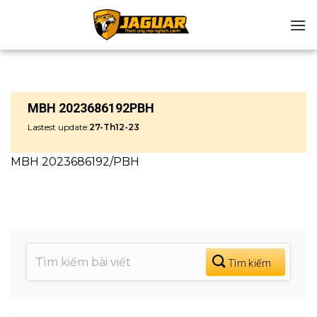
Chuyển
đến
nội
dung
MBH 2023686192PBH
Lastest update:
27-Th12-23
MBH 2023686192/PBH