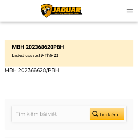
Chuyển
đến
nội
dung
MBH 202368620PBH
Lastest update:
19-Th6-23
MBH 202368620/PBH