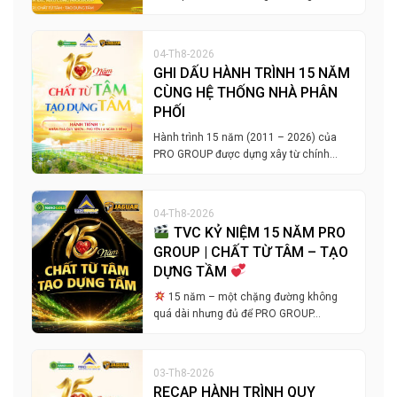
04-Th8-2026
GHI DẤU HÀNH TRÌNH 15 NĂM
CÙNG HỆ THỐNG NHÀ PHÂN
PHỐI
Hành trình 15 năm (2011 – 2026) của
PRO GROUP được dựng xây từ chính…
04-Th8-2026
TVC KỶ NIỆM 15 NĂM PRO
GROUP | CHẤT TỪ TÂM – TẠO
DỰNG TẦM
15 năm – một chặng đường không
quá dài nhưng đủ để PRO GROUP…
03-Th8-2026
RECAP HÀNH TRÌNH QUY