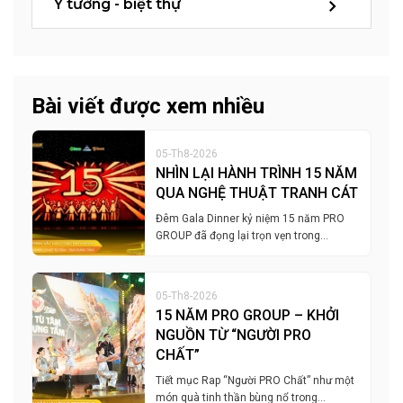
Ý tưởng - biệt thự
Bài viết được xem nhiều
05-Th8-2026
NHÌN LẠI HÀNH TRÌNH 15 NĂM
QUA NGHỆ THUẬT TRANH CÁT
Đêm Gala Dinner kỷ niệm 15 năm PRO
GROUP đã đọng lại trọn vẹn trong…
05-Th8-2026
15 NĂM PRO GROUP – KHỞI
NGUỒN TỪ “NGƯỜI PRO
CHẤT”
Tiết mục Rap “Người PRO Chất” như một
món quà tinh thần bùng nổ trong…