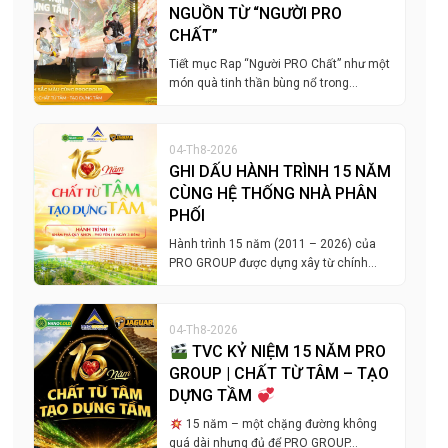
NGUỒN TỪ “NGƯỜI PRO
CHẤT”
Tiết mục Rap “Người PRO Chất” như một
món quà tinh thần bùng nổ trong…
04-Th8-2026
GHI DẤU HÀNH TRÌNH 15 NĂM
CÙNG HỆ THỐNG NHÀ PHÂN
PHỐI
Hành trình 15 năm (2011 – 2026) của
PRO GROUP được dựng xây từ chính…
04-Th8-2026
TVC KỶ NIỆM 15 NĂM PRO
GROUP | CHẤT TỪ TÂM – TẠO
DỰNG TẦM
15 năm – một chặng đường không
quá dài nhưng đủ để PRO GROUP…