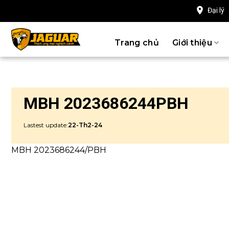
Chuyển
Đại lý
đến
nội
Trang chủ
Giới thiệu
dung
MBH 2023686244PBH
Lastest update:
22-Th2-24
MBH 2023686244/PBH