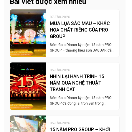
Bài viết được xem nhiều
07-Th8-2026
MÚA LỤA SẮC MÀU – KHẮC
HỌA CHẤT RIÊNG CỦA PRO
GROUP
Đêm Gala Dinner kỷ niệm 15 năm PRO
GROUP – thương hiệu sơn JAGUAR đã…
05-Th8-2026
NHÌN LẠI HÀNH TRÌNH 15
NĂM QUA NGHỆ THUẬT
TRANH CÁT
Đêm Gala Dinner kỷ niệm 15 năm PRO
GROUP đã đọng lại trọn vẹn trong…
05-Th8-2026
15 NĂM PRO GROUP – KHỞI