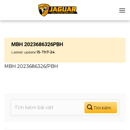
Chuyển
đến
nội
dung
MBH 2023686326PBH
Lastest update:
15-Th7-24
MBH 2023686326/PBH