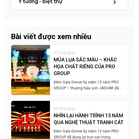
Ý tưởng - biệt thự
Bài viết được xem nhiều
07-Th8-2026
MÚA LỤA SẮC MÀU – KHẮC
HỌA CHẤT RIÊNG CỦA PRO
GROUP
Đêm Gala Dinner kỷ niệm 15 năm PRO
GROUP – thương hiệu sơn JAGUAR đã…
05-Th8-2026
NHÌN LẠI HÀNH TRÌNH 15 NĂM
QUA NGHỆ THUẬT TRANH CÁT
Đêm Gala Dinner kỷ niệm 15 năm PRO
GROUP đã đọng lại trọn vẹn trong…