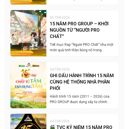
05-Th8-2026
15 NĂM PRO GROUP – KHỞI
NGUỒN TỪ “NGƯỜI PRO
CHẤT”
Tiết mục Rap “Người PRO Chất” như một
món quà tinh thần bùng nổ trong…
04-Th8-2026
GHI DẤU HÀNH TRÌNH 15 NĂM
CÙNG HỆ THỐNG NHÀ PHÂN
PHỐI
Hành trình 15 năm (2011 – 2026) của
PRO GROUP được dựng xây từ chính…
04-Th8-2026
TVC KỶ NIỆM 15 NĂM PRO