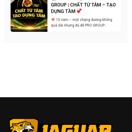
GROUP | CHẤT TỪ TÂM – TẠO
DỰNG TẦM
15 năm – một chặng đường không
quá dài nhưng đủ để PRO GROUP…