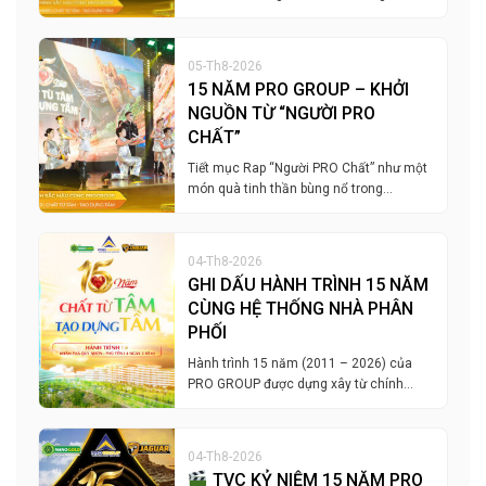
05-Th8-2026
15 NĂM PRO GROUP – KHỞI
NGUỒN TỪ “NGƯỜI PRO
CHẤT”
Tiết mục Rap “Người PRO Chất” như một
món quà tinh thần bùng nổ trong…
04-Th8-2026
GHI DẤU HÀNH TRÌNH 15 NĂM
CÙNG HỆ THỐNG NHÀ PHÂN
PHỐI
Hành trình 15 năm (2011 – 2026) của
PRO GROUP được dựng xây từ chính…
04-Th8-2026
TVC KỶ NIỆM 15 NĂM PRO