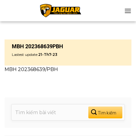
Chuyển
đến
nội
dung
MBH 202368639PBH
Lastest update:
21-Th7-23
MBH 202368639/PBH