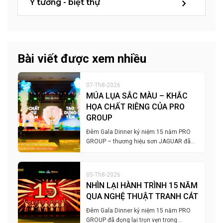
Ý tưởng - biệt thự
Bài viết được xem nhiều
07-Th8-2026
MÚA LỤA SẮC MÀU – KHẮC
HỌA CHẤT RIÊNG CỦA PRO
GROUP
Đêm Gala Dinner kỷ niệm 15 năm PRO
GROUP – thương hiệu sơn JAGUAR đã…
05-Th8-2026
NHÌN LẠI HÀNH TRÌNH 15 NĂM
QUA NGHỆ THUẬT TRANH CÁT
Đêm Gala Dinner kỷ niệm 15 năm PRO
GROUP đã đọng lại trọn vẹn trong…