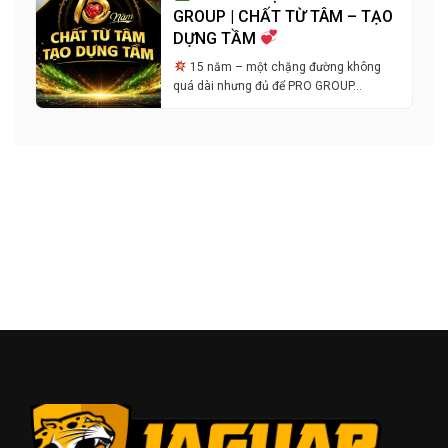
GROUP | CHẤT TỪ TÂM – TẠO
DỰNG TẦM
15 năm – một chặng đường không
quá dài nhưng đủ để PRO GROUP…