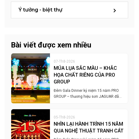
Ý tưởng - biệt thự
Bài viết được xem nhiều
07-Th8-2026
MÚA LỤA SẮC MÀU – KHẮC
HỌA CHẤT RIÊNG CỦA PRO
GROUP
Đêm Gala Dinner kỷ niệm 15 năm PRO
GROUP – thương hiệu sơn JAGUAR đã…
05-Th8-2026
NHÌN LẠI HÀNH TRÌNH 15 NĂM
QUA NGHỆ THUẬT TRANH CÁT