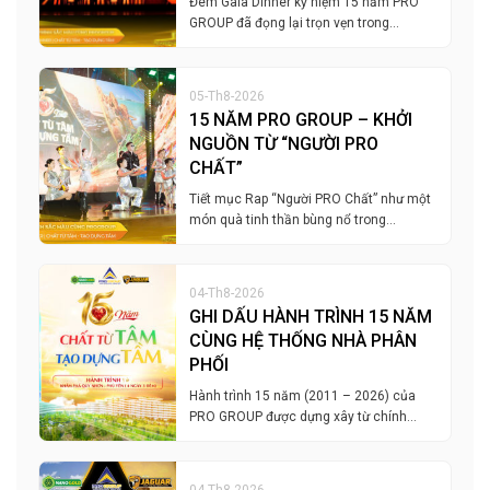
Đêm Gala Dinner kỷ niệm 15 năm PRO
GROUP đã đọng lại trọn vẹn trong…
05-Th8-2026
15 NĂM PRO GROUP – KHỞI
NGUỒN TỪ “NGƯỜI PRO
CHẤT”
Tiết mục Rap “Người PRO Chất” như một
món quà tinh thần bùng nổ trong…
04-Th8-2026
GHI DẤU HÀNH TRÌNH 15 NĂM
CÙNG HỆ THỐNG NHÀ PHÂN
PHỐI
Hành trình 15 năm (2011 – 2026) của
PRO GROUP được dựng xây từ chính…
04-Th8-2026