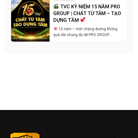
TVC KỶ NIỆM 15 NĂM PRO
GROUP | CHẤT TỪ TÂM – TẠO
DỰNG TẦM
15 năm – một chặng đường không
quá dài nhưng đủ để PRO GROUP…