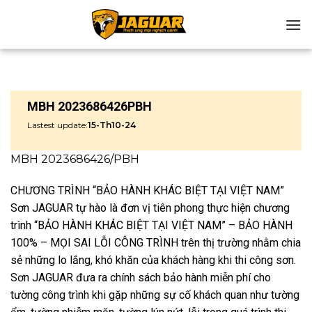
Chuyển
đến
nội
dung
MBH 2023686426PBH
Lastest update:
15-Th10-24
MBH 2023686426/PBH
CHƯƠNG TRÌNH “BẢO HÀNH KHÁC BIỆT TẠI VIỆT NAM”
Sơn JAGUAR tự hào là đơn vị tiên phong thực hiện chương
trình “BẢO HÀNH KHÁC BIỆT TẠI VIỆT NAM” – BẢO HÀNH
100% – MỌI SAI LỖI CÔNG TRÌNH trên thị trường nhằm chia
sẻ những lo lắng, khó khăn của khách hàng khi thi công sơn.
Sơn JAGUAR đưa ra chính sách bảo hành miễn phí cho
tường công trình khi gặp những sự cố khách quan như tường