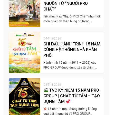
NGUỒN TỪ “NGƯỜI PRO
CHẤT”
Tiết mục Rap “Người PRO Chất” như một
món quà tinh thần bùng nổ trong…
04-Th8-2026
GHI DẤU HÀNH TRÌNH 15 NĂM
CÙNG HỆ THỐNG NHÀ PHÂN
PHỐI
Hành trình 15 năm (2011 – 2026) của
PRO GROUP được dựng xây từ chính…
04-Th8-2026
TVC KỶ NIỆM 15 NĂM PRO
GROUP | CHẤT TỪ TÂM – TẠO
DỰNG TẦM
15 năm – một chặng đường không
quá dài nhưng đủ để PRO GROUP…