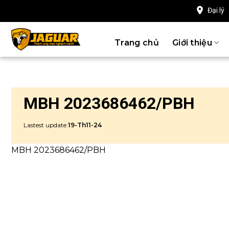
Chuyển
Đại lý
đến
nội
Trang chủ
Giới thiệu
dung
MBH 2023686462/PBH
Lastest update:
19-Th11-24
MBH 2023686462/PBH