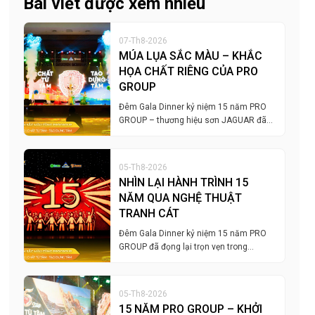
Bài viết được xem nhiều
07-Th8-2026
MÚA LỤA SẮC MÀU – KHẮC
HỌA CHẤT RIÊNG CỦA PRO
GROUP
Đêm Gala Dinner kỷ niệm 15 năm PRO
GROUP – thương hiệu sơn JAGUAR đã…
05-Th8-2026
NHÌN LẠI HÀNH TRÌNH 15
NĂM QUA NGHỆ THUẬT
TRANH CÁT
Đêm Gala Dinner kỷ niệm 15 năm PRO
GROUP đã đọng lại trọn vẹn trong…
05-Th8-2026
15 NĂM PRO GROUP – KHỞI