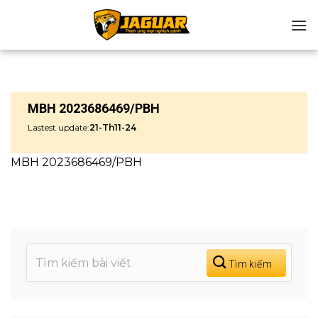
Chuyển
đến
nội
dung
MBH 2023686469/PBH
Lastest update:
21-Th11-24
MBH 2023686469/PBH