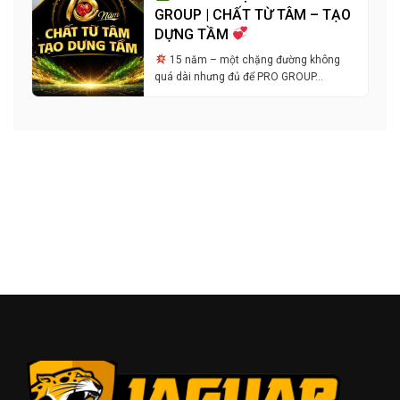
GROUP | CHẤT TỪ TÂM – TẠO
DỰNG TẦM
15 năm – một chặng đường không
quá dài nhưng đủ để PRO GROUP…