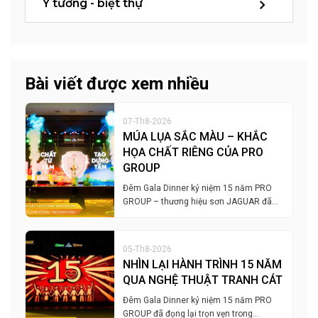
Ý tưởng - biệt thự
Bài viết được xem nhiều
07-Th8-2026
MÚA LỤA SẮC MÀU – KHẮC
HỌA CHẤT RIÊNG CỦA PRO
GROUP
Đêm Gala Dinner kỷ niệm 15 năm PRO
GROUP – thương hiệu sơn JAGUAR đã…
05-Th8-2026
NHÌN LẠI HÀNH TRÌNH 15 NĂM
QUA NGHỆ THUẬT TRANH CÁT
Đêm Gala Dinner kỷ niệm 15 năm PRO
GROUP đã đọng lại trọn vẹn trong…