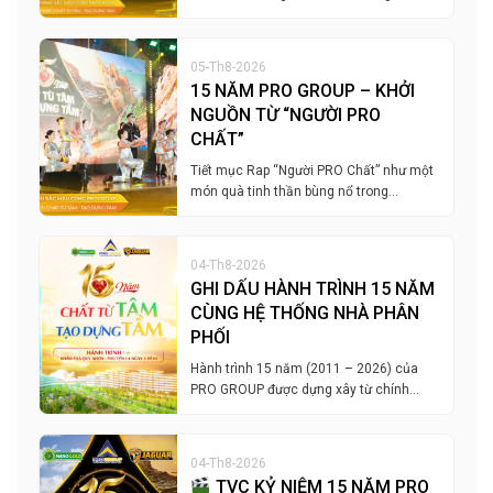
05-Th8-2026
15 NĂM PRO GROUP – KHỞI
NGUỒN TỪ “NGƯỜI PRO
CHẤT”
Tiết mục Rap “Người PRO Chất” như một
món quà tinh thần bùng nổ trong…
04-Th8-2026
GHI DẤU HÀNH TRÌNH 15 NĂM
CÙNG HỆ THỐNG NHÀ PHÂN
PHỐI
Hành trình 15 năm (2011 – 2026) của
PRO GROUP được dựng xây từ chính…
04-Th8-2026
TVC KỶ NIỆM 15 NĂM PRO