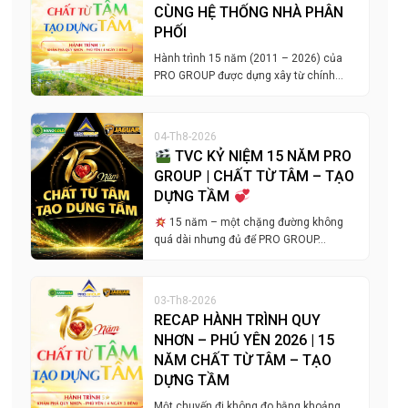
CÙNG HỆ THỐNG NHÀ PHÂN
PHỐI
Hành trình 15 năm (2011 – 2026) của
PRO GROUP được dựng xây từ chính…
04-Th8-2026
TVC KỶ NIỆM 15 NĂM PRO
GROUP | CHẤT TỪ TÂM – TẠO
DỰNG TẦM
15 năm – một chặng đường không
quá dài nhưng đủ để PRO GROUP…
03-Th8-2026
RECAP HÀNH TRÌNH QUY
NHƠN – PHÚ YÊN 2026 | 15
NĂM CHẤT TỪ TÂM – TẠO
DỰNG TẦM
Một chuyến đi không đo bằng khoảng