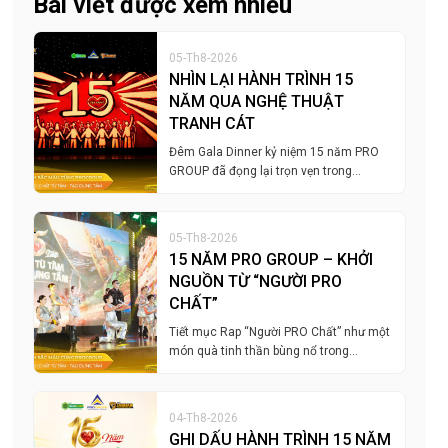
Bài viết được xem nhiều
05-Th8-2026
NHÌN LẠI HÀNH TRÌNH 15
NĂM QUA NGHỆ THUẬT
TRANH CÁT
Đêm Gala Dinner kỷ niệm 15 năm PRO
GROUP đã đọng lại trọn vẹn trong…
05-Th8-2026
15 NĂM PRO GROUP – KHỞI
NGUỒN TỪ “NGƯỜI PRO
CHẤT”
Tiết mục Rap “Người PRO Chất” như một
món quà tinh thần bùng nổ trong…
04-Th8-2026
GHI DẤU HÀNH TRÌNH 15 NĂM