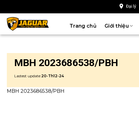
Chuyển
Đại lý
đến
nội
Trang chủ
Giới thiệu
dung
MBH 2023686538/PBH
Lastest update:
20-Th12-24
MBH 2023686538/PBH