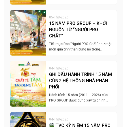
05-Th8-2026
15 NĂM PRO GROUP – KHỞI
NGUỒN TỪ “NGƯỜI PRO
CHẤT”
Tiết mục Rap “Người PRO Chất” như một
món quà tinh thần bùng nổ trong…
04-Th8-2026
GHI DẤU HÀNH TRÌNH 15 NĂM
CÙNG HỆ THỐNG NHÀ PHÂN
PHỐI
Hành trình 15 năm (2011 – 2026) của
PRO GROUP được dựng xây từ chính…
04-Th8-2026
TVC KỶ NIỆM 15 NĂM PRO