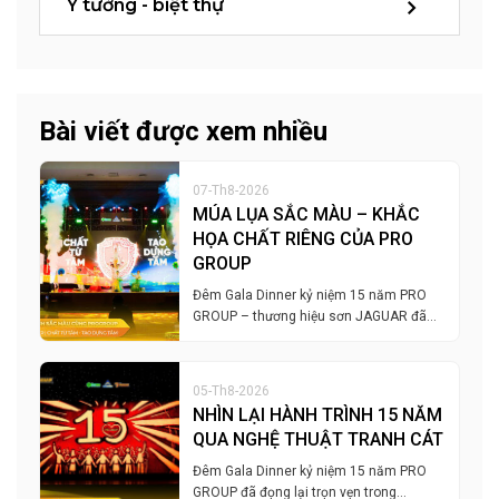
Ý tưởng - biệt thự
Bài viết được xem nhiều
07-Th8-2026
MÚA LỤA SẮC MÀU – KHẮC
HỌA CHẤT RIÊNG CỦA PRO
GROUP
Đêm Gala Dinner kỷ niệm 15 năm PRO
GROUP – thương hiệu sơn JAGUAR đã…
05-Th8-2026
NHÌN LẠI HÀNH TRÌNH 15 NĂM
QUA NGHỆ THUẬT TRANH CÁT
Đêm Gala Dinner kỷ niệm 15 năm PRO
GROUP đã đọng lại trọn vẹn trong…