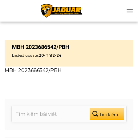
Chuyển
đến
nội
dung
MBH 2023686542/PBH
Lastest update:
20-Th12-24
MBH 2023686542/PBH