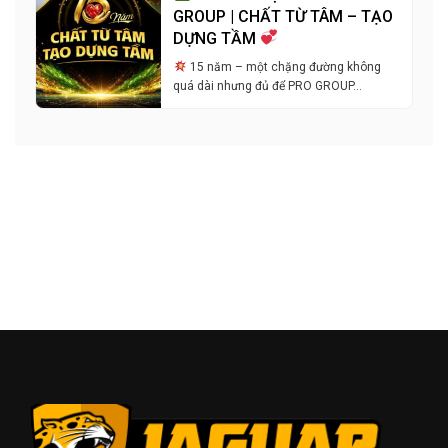
GROUP | CHẤT TỪ TÂM – TẠO
DỰNG TẦM
15 năm – một chặng đường không
quá dài nhưng đủ để PRO GROUP…