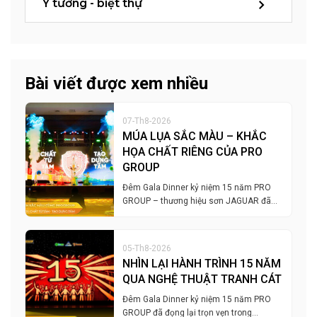
Ý tưởng - biệt thự
Bài viết được xem nhiều
07-Th8-2026
MÚA LỤA SẮC MÀU – KHẮC
HỌA CHẤT RIÊNG CỦA PRO
GROUP
Đêm Gala Dinner kỷ niệm 15 năm PRO
GROUP – thương hiệu sơn JAGUAR đã…
05-Th8-2026
NHÌN LẠI HÀNH TRÌNH 15 NĂM
QUA NGHỆ THUẬT TRANH CÁT
Đêm Gala Dinner kỷ niệm 15 năm PRO
GROUP đã đọng lại trọn vẹn trong…