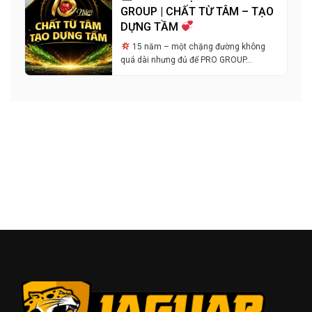
GROUP | CHẤT TỪ TÂM – TẠO
DỰNG TẦM
15 năm – một chặng đường không
quá dài nhưng đủ để PRO GROUP…