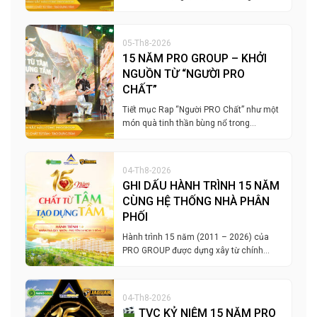
05-Th8-2026
15 NĂM PRO GROUP – KHỞI
NGUỒN TỪ “NGƯỜI PRO
CHẤT”
Tiết mục Rap “Người PRO Chất” như một
món quà tinh thần bùng nổ trong…
04-Th8-2026
GHI DẤU HÀNH TRÌNH 15 NĂM
CÙNG HỆ THỐNG NHÀ PHÂN
PHỐI
Hành trình 15 năm (2011 – 2026) của
PRO GROUP được dựng xây từ chính…
04-Th8-2026
TVC KỶ NIỆM 15 NĂM PRO