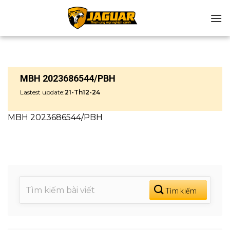
Chuyển
đến
nội
dung
MBH 2023686544/PBH
Lastest update:
21-Th12-24
MBH 2023686544/PBH