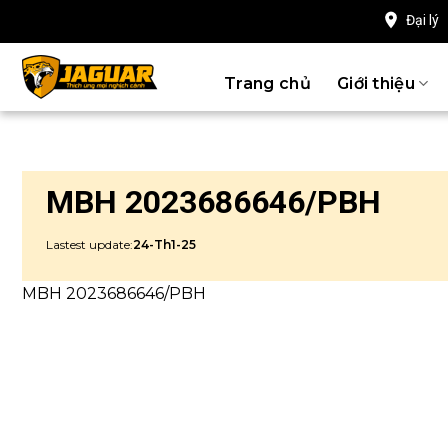
Chuyển
Đại lý
đến
nội
Trang chủ
Giới thiệu
dung
MBH 2023686646/PBH
Lastest update:
24-Th1-25
MBH 2023686646/PBH