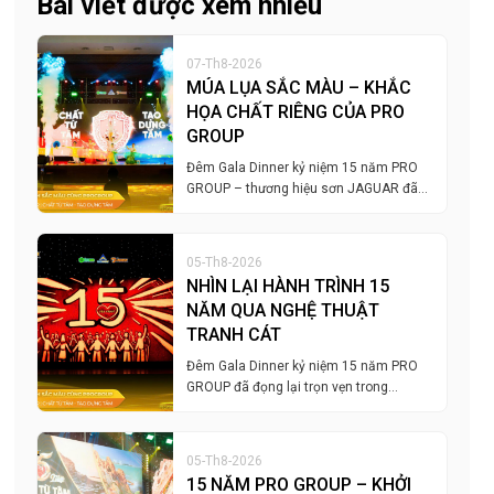
Bài viết được xem nhiều
07-Th8-2026
MÚA LỤA SẮC MÀU – KHẮC
HỌA CHẤT RIÊNG CỦA PRO
GROUP
Đêm Gala Dinner kỷ niệm 15 năm PRO
GROUP – thương hiệu sơn JAGUAR đã…
05-Th8-2026
NHÌN LẠI HÀNH TRÌNH 15
NĂM QUA NGHỆ THUẬT
TRANH CÁT
Đêm Gala Dinner kỷ niệm 15 năm PRO
GROUP đã đọng lại trọn vẹn trong…
05-Th8-2026
15 NĂM PRO GROUP – KHỞI