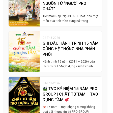
NGUỒN TỪ “NGƯỜI PRO
CHẤT”
Tiết mục Rap “Người PRO Chất” như một
món quà tinh thần bùng nổ trong…
04-Th8-2026
GHI DẤU HÀNH TRÌNH 15 NĂM
CÙNG HỆ THỐNG NHÀ PHÂN
PHỐI
Hành trình 15 năm (2011 – 2026) của
PRO GROUP được dựng xây từ chính…
04-Th8-2026
TVC KỶ NIỆM 15 NĂM PRO
GROUP | CHẤT TỪ TÂM – TẠO
DỰNG TẦM
15 năm – một chặng đường không
quá dài nhưng đủ để PRO GROUP…