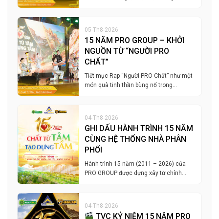
05-Th8-2026
15 NĂM PRO GROUP – KHỞI
NGUỒN TỪ “NGƯỜI PRO
CHẤT”
Tiết mục Rap “Người PRO Chất” như một
món quà tinh thần bùng nổ trong…
04-Th8-2026
GHI DẤU HÀNH TRÌNH 15 NĂM
CÙNG HỆ THỐNG NHÀ PHÂN
PHỐI
Hành trình 15 năm (2011 – 2026) của
PRO GROUP được dựng xây từ chính…
04-Th8-2026
TVC KỶ NIỆM 15 NĂM PRO