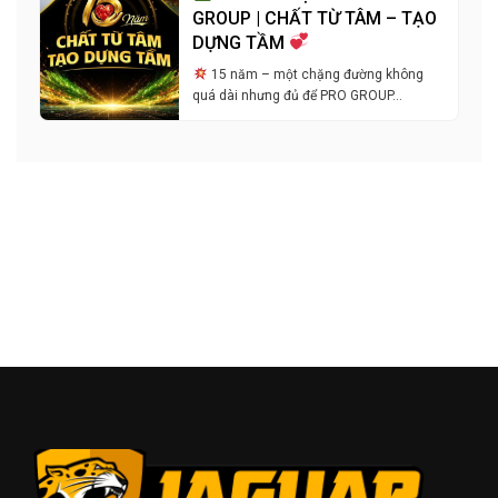
GROUP | CHẤT TỪ TÂM – TẠO
DỰNG TẦM
15 năm – một chặng đường không
quá dài nhưng đủ để PRO GROUP…