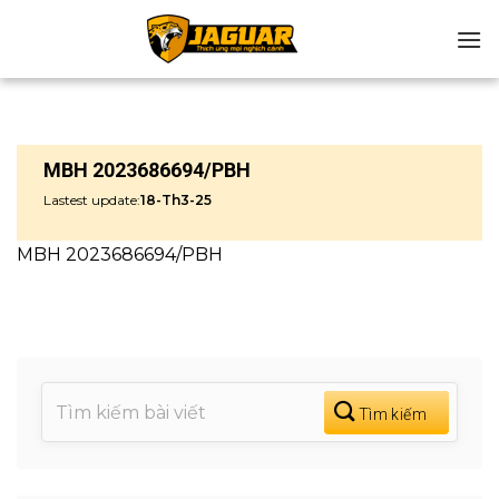
Chuyển
đến
nội
dung
MBH 2023686694/PBH
Lastest update:
18-Th3-25
MBH 2023686694/PBH