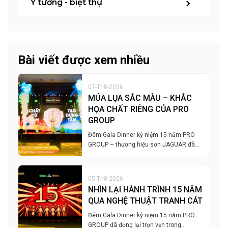
Ý tưởng - biệt thự
Bài viết được xem nhiều
07-Th8-2026
MÚA LỤA SẮC MÀU – KHẮC
HỌA CHẤT RIÊNG CỦA PRO
GROUP
Đêm Gala Dinner kỷ niệm 15 năm PRO
GROUP – thương hiệu sơn JAGUAR đã…
05-Th8-2026
NHÌN LẠI HÀNH TRÌNH 15 NĂM
QUA NGHỆ THUẬT TRANH CÁT
Đêm Gala Dinner kỷ niệm 15 năm PRO
GROUP đã đọng lại trọn vẹn trong…