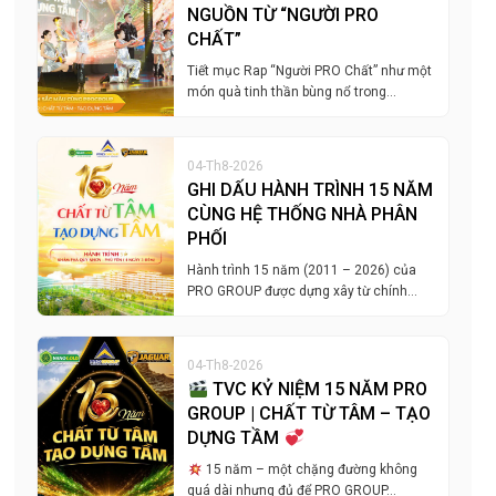
NGUỒN TỪ “NGƯỜI PRO
CHẤT”
Tiết mục Rap “Người PRO Chất” như một
món quà tinh thần bùng nổ trong…
04-Th8-2026
GHI DẤU HÀNH TRÌNH 15 NĂM
CÙNG HỆ THỐNG NHÀ PHÂN
PHỐI
Hành trình 15 năm (2011 – 2026) của
PRO GROUP được dựng xây từ chính…
04-Th8-2026
TVC KỶ NIỆM 15 NĂM PRO
GROUP | CHẤT TỪ TÂM – TẠO
DỰNG TẦM
15 năm – một chặng đường không
quá dài nhưng đủ để PRO GROUP…