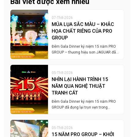
Bài viết được xem nhiều
07-Th8-2026
MÚA LỤA SẮC MÀU – KHẮC
HỌA CHẤT RIÊNG CỦA PRO
GROUP
Đêm Gala Dinner kỷ niệm 15 năm PRO
GROUP – thương hiệu sơn JAGUAR đã…
05-Th8-2026
NHÌN LẠI HÀNH TRÌNH 15
NĂM QUA NGHỆ THUẬT
TRANH CÁT
Đêm Gala Dinner kỷ niệm 15 năm PRO
GROUP đã đọng lại trọn vẹn trong…
05-Th8-2026
15 NĂM PRO GROUP – KHỞI