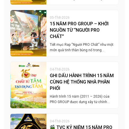
05-Th8-2026
15 NĂM PRO GROUP – KHỞI
NGUỒN TỪ “NGƯỜI PRO
CHẤT”
Tiết mục Rap “Người PRO Chất” như một
món quà tinh thần bùng nổ trong…
04-Th8-2026
GHI DẤU HÀNH TRÌNH 15 NĂM
CÙNG HỆ THỐNG NHÀ PHÂN
PHỐI
Hành trình 15 năm (2011 – 2026) của
PRO GROUP được dựng xây từ chính…
04-Th8-2026
TVC KỶ NIỆM 15 NĂM PRO