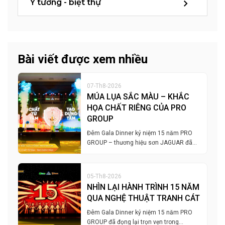
Ý tưởng - biệt thự
Bài viết được xem nhiều
07-Th8-2026
MÚA LỤA SẮC MÀU – KHẮC
HỌA CHẤT RIÊNG CỦA PRO
GROUP
Đêm Gala Dinner kỷ niệm 15 năm PRO
GROUP – thương hiệu sơn JAGUAR đã…
05-Th8-2026
NHÌN LẠI HÀNH TRÌNH 15 NĂM
QUA NGHỆ THUẬT TRANH CÁT
Đêm Gala Dinner kỷ niệm 15 năm PRO
GROUP đã đọng lại trọn vẹn trong…