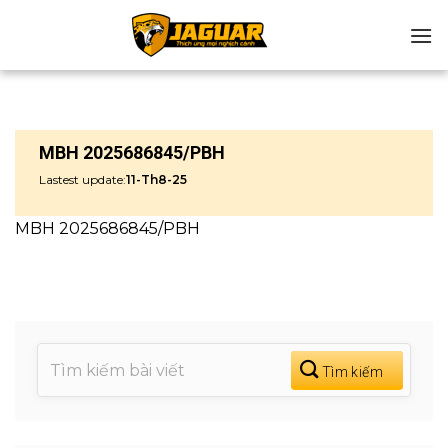
Chuyển
đến
nội
dung
MBH 2025686845/PBH
Lastest update:
11-Th8-25
MBH 2025686845/PBH