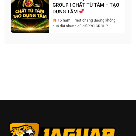
GROUP | CHẤT TỪ TÂM – TẠO
DỰNG TẦM
15 năm – một chặng đường không
quá dài nhưng đủ để PRO GROUP…