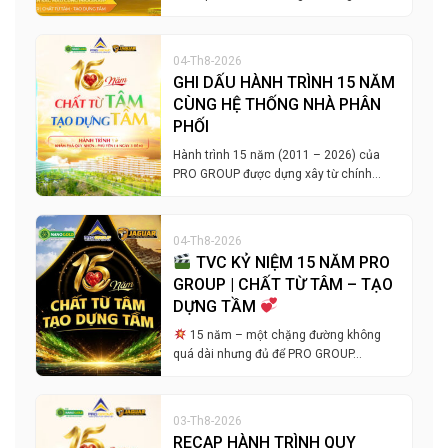
04-Th8-2026
GHI DẤU HÀNH TRÌNH 15 NĂM
CÙNG HỆ THỐNG NHÀ PHÂN
PHỐI
Hành trình 15 năm (2011 – 2026) của
PRO GROUP được dựng xây từ chính…
04-Th8-2026
TVC KỶ NIỆM 15 NĂM PRO
GROUP | CHẤT TỪ TÂM – TẠO
DỰNG TẦM
15 năm – một chặng đường không
quá dài nhưng đủ để PRO GROUP…
03-Th8-2026
RECAP HÀNH TRÌNH QUY