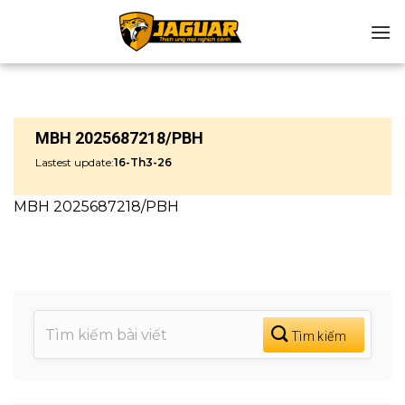
Chuyển
đến
nội
dung
MBH 2025687218/PBH
Lastest update:
16-Th3-26
MBH 2025687218/PBH