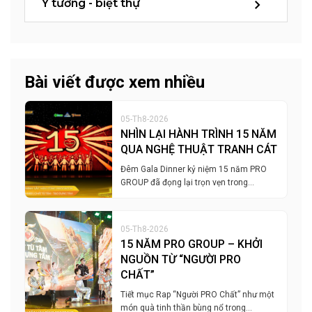
Ý tưởng - biệt thự
Bài viết được xem nhiều
05-Th8-2026
NHÌN LẠI HÀNH TRÌNH 15 NĂM
QUA NGHỆ THUẬT TRANH CÁT
Đêm Gala Dinner kỷ niệm 15 năm PRO
GROUP đã đọng lại trọn vẹn trong…
05-Th8-2026
15 NĂM PRO GROUP – KHỞI
NGUỒN TỪ “NGƯỜI PRO
CHẤT”
Tiết mục Rap “Người PRO Chất” như một
món quà tinh thần bùng nổ trong…