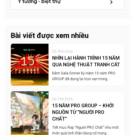
Ý tưởng - biệt thự
Bài viết được xem nhiều
05-Th8-2026
NHÌN LẠI HÀNH TRÌNH 15 NĂM
QUA NGHỆ THUẬT TRANH CÁT
Đêm Gala Dinner kỷ niệm 15 năm PRO
GROUP đã đọng lại trọn vẹn trong…
05-Th8-2026
15 NĂM PRO GROUP – KHỞI
NGUỒN TỪ “NGƯỜI PRO
CHẤT”
Tiết mục Rap “Người PRO Chất” như một
món quà tinh thần bùng nổ trong…