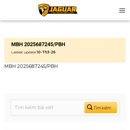
Chuyển
đến
nội
dung
MBH 2025687245/PBH
Lastest update:
10-Th3-26
MBH 2025687245/PBH