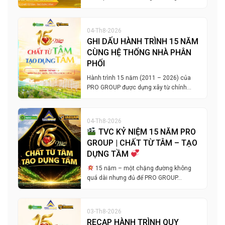
04-Th8-2026
GHI DẤU HÀNH TRÌNH 15 NĂM
CÙNG HỆ THỐNG NHÀ PHÂN
PHỐI
Hành trình 15 năm (2011 – 2026) của
PRO GROUP được dựng xây từ chính…
04-Th8-2026
TVC KỶ NIỆM 15 NĂM PRO
GROUP | CHẤT TỪ TÂM – TẠO
DỰNG TẦM
15 năm – một chặng đường không
quá dài nhưng đủ để PRO GROUP…
03-Th8-2026
RECAP HÀNH TRÌNH QUY