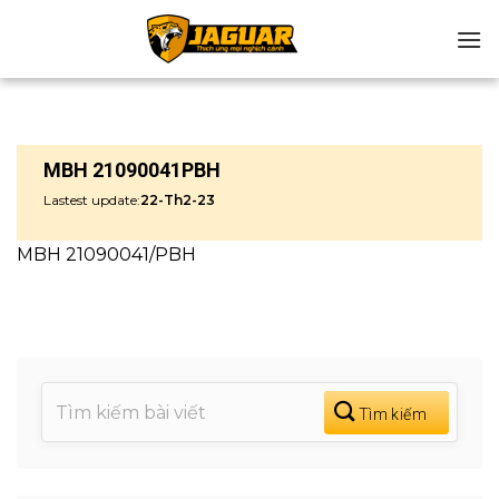
Chuyển
đến
nội
dung
MBH 21090041PBH
Lastest update:
22-Th2-23
MBH 21090041/PBH