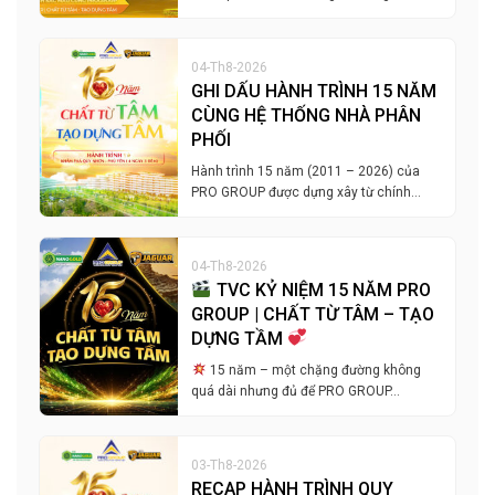
04-Th8-2026
GHI DẤU HÀNH TRÌNH 15 NĂM
CÙNG HỆ THỐNG NHÀ PHÂN
PHỐI
Hành trình 15 năm (2011 – 2026) của
PRO GROUP được dựng xây từ chính…
04-Th8-2026
TVC KỶ NIỆM 15 NĂM PRO
GROUP | CHẤT TỪ TÂM – TẠO
DỰNG TẦM
15 năm – một chặng đường không
quá dài nhưng đủ để PRO GROUP…
03-Th8-2026
RECAP HÀNH TRÌNH QUY