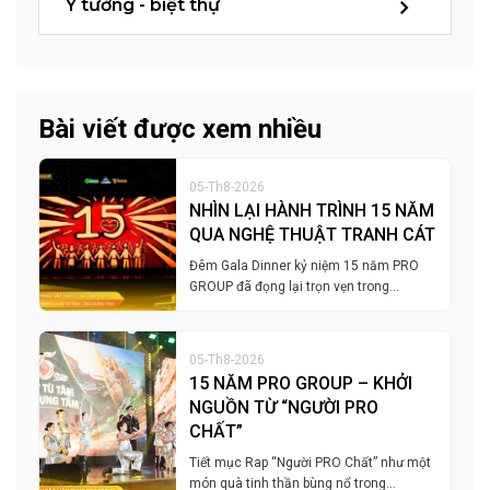
Ý tưởng - biệt thự
Bài viết được xem nhiều
05-Th8-2026
NHÌN LẠI HÀNH TRÌNH 15 NĂM
QUA NGHỆ THUẬT TRANH CÁT
Đêm Gala Dinner kỷ niệm 15 năm PRO
GROUP đã đọng lại trọn vẹn trong…
05-Th8-2026
15 NĂM PRO GROUP – KHỞI
NGUỒN TỪ “NGƯỜI PRO
CHẤT”
Tiết mục Rap “Người PRO Chất” như một
món quà tinh thần bùng nổ trong…