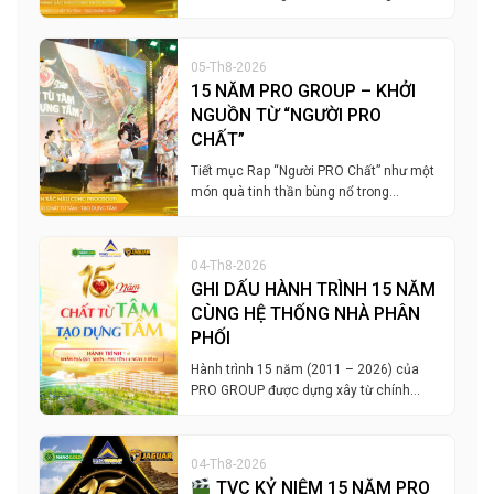
05-Th8-2026
15 NĂM PRO GROUP – KHỞI
NGUỒN TỪ “NGƯỜI PRO
CHẤT”
Tiết mục Rap “Người PRO Chất” như một
món quà tinh thần bùng nổ trong…
04-Th8-2026
GHI DẤU HÀNH TRÌNH 15 NĂM
CÙNG HỆ THỐNG NHÀ PHÂN
PHỐI
Hành trình 15 năm (2011 – 2026) của
PRO GROUP được dựng xây từ chính…
04-Th8-2026
TVC KỶ NIỆM 15 NĂM PRO