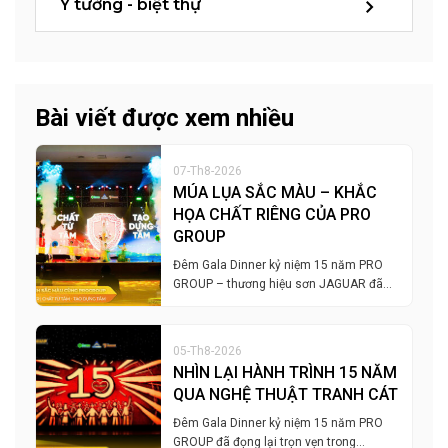
Ý tưởng - biệt thự
Bài viết được xem nhiều
07-Th8-2026
MÚA LỤA SẮC MÀU – KHẮC
HỌA CHẤT RIÊNG CỦA PRO
GROUP
Đêm Gala Dinner kỷ niệm 15 năm PRO
GROUP – thương hiệu sơn JAGUAR đã…
05-Th8-2026
NHÌN LẠI HÀNH TRÌNH 15 NĂM
QUA NGHỆ THUẬT TRANH CÁT
Đêm Gala Dinner kỷ niệm 15 năm PRO
GROUP đã đọng lại trọn vẹn trong…