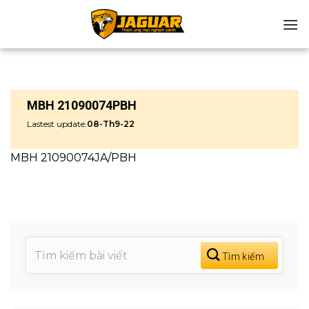
Chuyển
đến
nội
dung
MBH 21090074PBH
Lastest update:
08-Th9-22
MBH 21090074JA/PBH