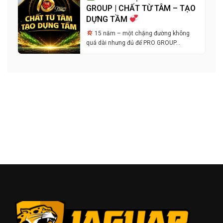
GROUP | CHẤT TỪ TÂM – TẠO
DỰNG TẦM
15 năm – một chặng đường không
quá dài nhưng đủ để PRO GROUP…