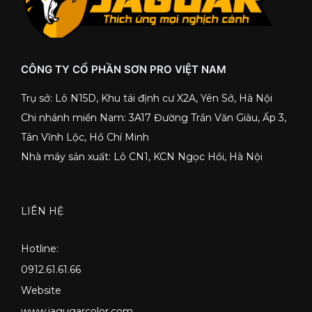
CÔNG TY CỔ PHẦN SƠN PRO VIỆT NAM
Trụ sở: Lô N15D, Khu tái định cư X2A, Yên Sở, Hà Nội
Chi nhánh miền Nam: 3A17 Đường Trần Văn Giàu, Ấp 3,
Tân Vĩnh Lộc, Hồ Chí Minh
Nhà máy sản xuất: Lô CN1, KCN Ngọc Hồi, Hà Nội
LIÊN HỆ
Hotline:
0912.61.61.66
Website
www.jagugarcolor.com