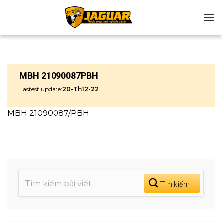
Chuyển
đến
nội
dung
MBH 21090087PBH
Lastest update:
20-Th12-22
MBH 21090087/PBH