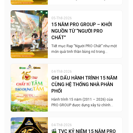
05-Th8-2026
15 NĂM PRO GROUP – KHỞI
NGUỒN TỪ “NGƯỜI PRO
CHẤT”
Tiết mục Rap “Người PRO Chất” như một
món quà tinh thần bùng nổ trong…
04-Th8-2026
GHI DẤU HÀNH TRÌNH 15 NĂM
CÙNG HỆ THỐNG NHÀ PHÂN
PHỐI
Hành trình 15 năm (2011 – 2026) của
PRO GROUP được dựng xây từ chính…
04-Th8-2026
TVC KỶ NIỆM 15 NĂM PRO