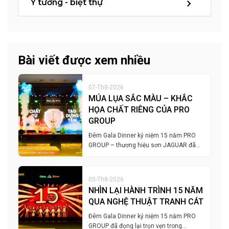
Ý tưởng - biệt thự
Bài viết được xem nhiều
07-Th8-2026
MÚA LỤA SẮC MÀU – KHẮC
HỌA CHẤT RIÊNG CỦA PRO
GROUP
Đêm Gala Dinner kỷ niệm 15 năm PRO
GROUP – thương hiệu sơn JAGUAR đã…
05-Th8-2026
NHÌN LẠI HÀNH TRÌNH 15 NĂM
QUA NGHỆ THUẬT TRANH CÁT
Đêm Gala Dinner kỷ niệm 15 năm PRO
GROUP đã đọng lại trọn vẹn trong…