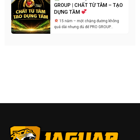
GROUP | CHẤT TỪ TÂM – TẠO
DỰNG TẦM
15 năm – một chặng đường không
quá dài nhưng đủ để PRO GROUP…