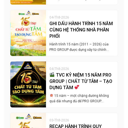
04-Th8-2026
GHI DẤU HÀNH TRÌNH 15 NĂM
CÙNG HỆ THỐNG NHÀ PHÂN
PHỐI
Hành trình 15 năm (2011 – 2026) của
PRO GROUP được dựng xây từ chính…
04-Th8-2026
TVC KỶ NIỆM 15 NĂM PRO
GROUP | CHẤT TỪ TÂM – TẠO
DỰNG TẦM
15 năm – một chặng đường không
quá dài nhưng đủ để PRO GROUP…
03-Th8-2026
RECAP HÀNH TRÌNH QUY