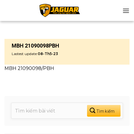
Chuyển
đến
nội
dung
MBH 21090098PBH
Lastest update:
08-Th5-23
MBH 21090098/PBH