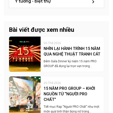
Ý tưởng - biệt thự
Bài viết được xem nhiều
05-Th8-2026
NHÌN LẠI HÀNH TRÌNH 15 NĂM
QUA NGHỆ THUẬT TRANH CÁT
Đêm Gala Dinner kỷ niệm 15 năm PRO
GROUP đã đọng lại trọn vẹn trong…
05-Th8-2026
15 NĂM PRO GROUP – KHỞI
NGUỒN TỪ “NGƯỜI PRO
CHẤT”
Tiết mục Rap “Người PRO Chất” như một
món quà tinh thần bùng nổ trong…