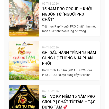
05-Th8-2026
15 NĂM PRO GROUP – KHỞI
NGUỒN TỪ “NGƯỜI PRO
CHẤT”
Tiết mục Rap “Người PRO Chất” như một
món quà tinh thần bùng nổ trong…
04-Th8-2026
GHI DẤU HÀNH TRÌNH 15 NĂM
CÙNG HỆ THỐNG NHÀ PHÂN
PHỐI
Hành trình 15 năm (2011 – 2026) của
PRO GROUP được dựng xây từ chính…
04-Th8-2026
TVC KỶ NIỆM 15 NĂM PRO
GROUP | CHẤT TỪ TÂM – TẠO
DỰNG TẦM