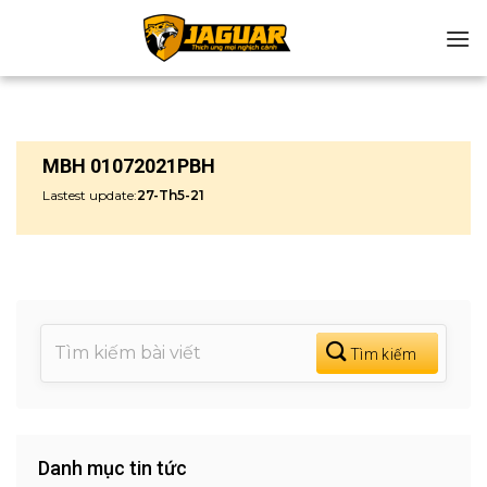
Chuyển
đến
nội
dung
MBH 01072021PBH
Lastest update:
27-Th5-21
Danh mục tin tức