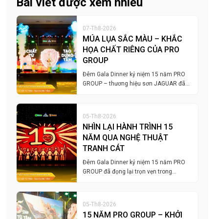
Bài viết được xem nhiều
07-Th8-2026
MÚA LỤA SẮC MÀU – KHẮC
HỌA CHẤT RIÊNG CỦA PRO
GROUP
Đêm Gala Dinner kỷ niệm 15 năm PRO
GROUP – thương hiệu sơn JAGUAR đã…
05-Th8-2026
NHÌN LẠI HÀNH TRÌNH 15
NĂM QUA NGHỆ THUẬT
TRANH CÁT
Đêm Gala Dinner kỷ niệm 15 năm PRO
GROUP đã đọng lại trọn vẹn trong…
05-Th8-2026
15 NĂM PRO GROUP – KHỞI