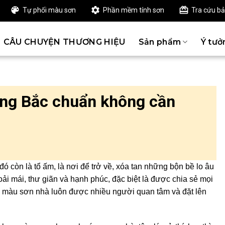
Tự phối màu sơn
Phần mềm tính sơn
Tra cứu b
CÂU CHUYỆN THƯƠNG HIỆU
Sản phẩm
Ý tưở
ng Bắc chuẩn không cần
ó còn là tổ ấm, là nơi để trở về, xóa tan những bộn bề lo âu
ải mái, thư giãn và hạnh phúc, đặc biệt là được chia sẻ mọi
ọn màu sơn nhà luôn được nhiều người quan tâm và đặt lên