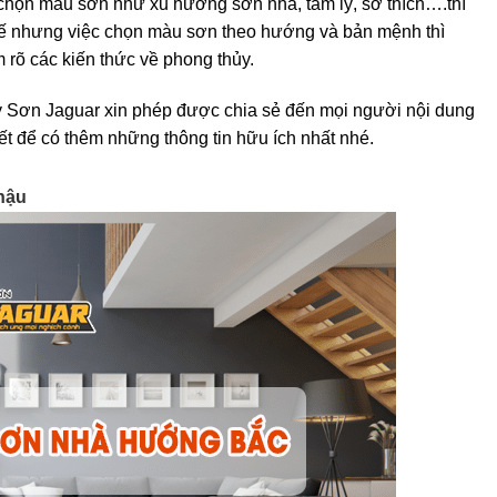
c chọn màu sơn như xu hướng sơn nhà, tâm lý, sở thích….thì
ế nhưng việc chọn màu sơn theo hướng và bản mệnh thì
 rõ các kiến thức về phong thủy.
 Sơn Jaguar xin phép được chia sẻ đến mọi người nội dung
t để có thêm những thông tin hữu ích nhất nhé.
hậu