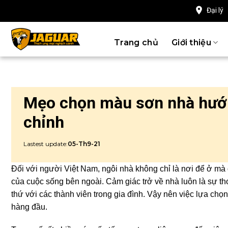
Chuyển
Đại lý
đến
nội
Trang chủ
Giới thiệu
dung
Mẹo chọn màu sơn nhà hướ
chỉnh
Lastest update:
05-Th9-21
Đối với người Việt Nam, ngôi nhà không chỉ là nơi để ở mà đ
của cuộc sống bên ngoài. Cảm giác trở về nhà luôn là sự tho
thứ với các thành viên trong gia đình. Vậy nên việc lựa ch
hàng đầu.