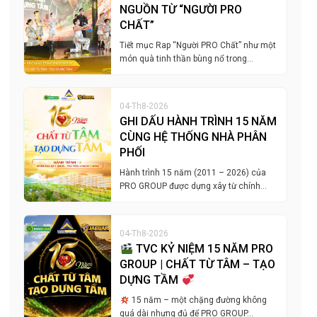
NGUỒN TỪ “NGƯỜI PRO
CHẤT”
Tiết mục Rap “Người PRO Chất” như một
món quà tinh thần bùng nổ trong…
04-Th8-2026
GHI DẤU HÀNH TRÌNH 15 NĂM
CÙNG HỆ THỐNG NHÀ PHÂN
PHỐI
Hành trình 15 năm (2011 – 2026) của
PRO GROUP được dựng xây từ chính…
04-Th8-2026
TVC KỶ NIỆM 15 NĂM PRO
GROUP | CHẤT TỪ TÂM – TẠO
DỰNG TẦM
15 năm – một chặng đường không
quá dài nhưng đủ để PRO GROUP…