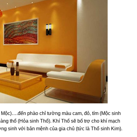
nh Mộc)….đến phào chỉ tường màu cam, đỏ, tím (Mộc sinh
àng thổ (Hỏa sinh Thổ). Khí Thổ sẽ bổ trợ cho khí mạch
ng sinh với bản mệnh của gia chủ (tức là Thổ sinh Kim).