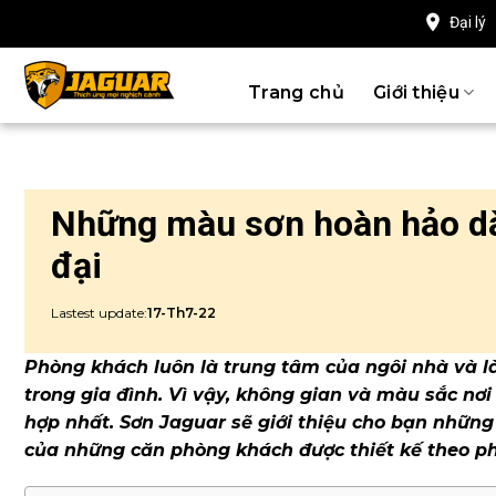
Chuyển
Đại lý
đến
nội
Trang chủ
Giới thiệu
dung
Những màu sơn hoàn hảo d
đại
Lastest update:
17-Th7-22
Phòng khách luôn là trung tâm của ngôi nhà và l
trong gia đình. Vì vậy, không gian và màu sắc nơi
hợp nhất. Sơn Jaguar sẽ giới thiệu cho bạn những
của những căn phòng khách được thiết kế theo ph