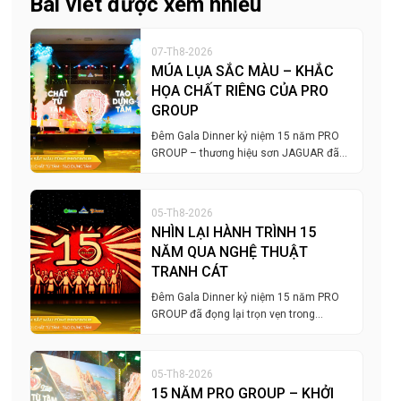
Bài viết được xem nhiều
07-Th8-2026
MÚA LỤA SẮC MÀU – KHẮC
HỌA CHẤT RIÊNG CỦA PRO
GROUP
Đêm Gala Dinner kỷ niệm 15 năm PRO
GROUP – thương hiệu sơn JAGUAR đã…
05-Th8-2026
NHÌN LẠI HÀNH TRÌNH 15
NĂM QUA NGHỆ THUẬT
TRANH CÁT
Đêm Gala Dinner kỷ niệm 15 năm PRO
GROUP đã đọng lại trọn vẹn trong…
05-Th8-2026
15 NĂM PRO GROUP – KHỞI