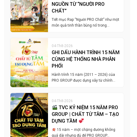
NGUỒN TỪ “NGƯỜI PRO
CHẤT”
Tiết mục Rap “Người PRO Chất” như một
món quà tinh thần bùng nổ trong…
04-Th8-2026
GHI DẤU HÀNH TRÌNH 15 NĂM
CÙNG HỆ THỐNG NHÀ PHÂN
PHỐI
Hành trình 15 năm (2011 – 2026) của
PRO GROUP được dựng xây từ chính…
04-Th8-2026
TVC KỶ NIỆM 15 NĂM PRO
GROUP | CHẤT TỪ TÂM – TẠO
DỰNG TẦM
15 năm – một chặng đường không
quá dài nhưng đủ để PRO GROUP…