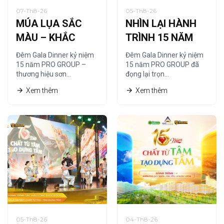
07-Th8-26
05-Th8-26
MÚA LỤA SẮC
NHÌN LẠI HÀNH
MÀU – KHẮC
TRÌNH 15 NĂM
HỌA CHẤT RIÊNG
QUA NGHỆ
Đêm Gala Dinner kỷ niệm
Đêm Gala Dinner kỷ niệm
CỦA PRO GROUP
THUẬT TRANH
15 năm PRO GROUP –
15 năm PRO GROUP đã
thương hiệu sơn…
đọng lại trọn…
CÁT
Xem thêm
Xem thêm
05-Th8-26
04-Th8-26