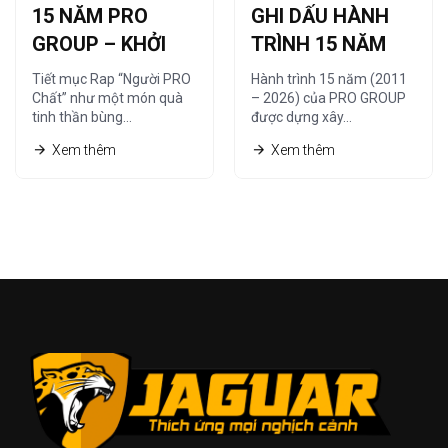
15 NĂM PRO
GHI DẤU HÀNH
GROUP – KHỞI
TRÌNH 15 NĂM
NGUỒN TỪ
CÙNG HỆ THỐNG
Tiết mục Rap “Người PRO
Hành trình 15 năm (2011
“NGƯỜI PRO
NHÀ PHÂN PHỐI
Chất” như một món quà
– 2026) của PRO GROUP
tinh thần bùng…
được dựng xây…
CHẤT”
Xem thêm
Xem thêm