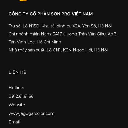
CÔNG TY CỔ PHẦN SƠN PRO VIỆT NAM
Trụ sở: Lô N15D, Khu tái định cư X2A, Yên Sở, Hà Nội
Chi nhánh miền Nam: 3A17 Đường Trần Văn Giàu, Ấp 3,
Tân Vĩnh Lộc, Hồ Chí Minh
Nhà máy sản xuất: Lô CN1, KCN Ngọc Hồi, Hà Nội
LIÊN HỆ
Hotline:
0912.61.61.66
Website
www.jagugarcolor.com
Email: