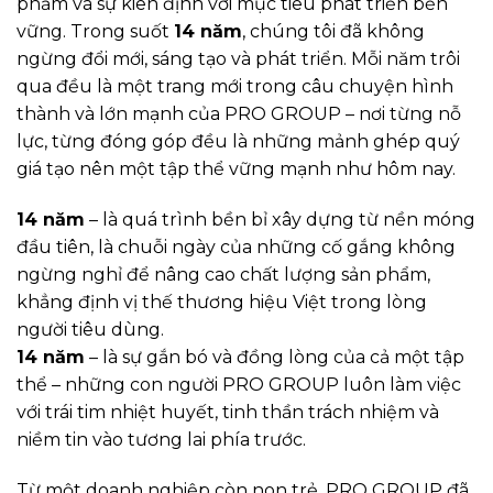
phẩm và sự kiên định với mục tiêu phát triển bền
vững. Trong suốt
14 năm
, chúng tôi đã không
ngừng đổi mới, sáng tạo và phát triển. Mỗi năm trôi
qua đều là một trang mới trong câu chuyện hình
thành và lớn mạnh của PRO GROUP – nơi từng nỗ
lực, từng đóng góp đều là những mảnh ghép quý
giá tạo nên một tập thể vững mạnh như hôm nay.
14 năm
– là quá trình bền bỉ xây dựng từ nền móng
đầu tiên, là chuỗi ngày của những cố gắng không
ngừng nghỉ để nâng cao chất lượng sản phẩm,
khẳng định vị thế thương hiệu Việt trong lòng
người tiêu dùng.
14 năm
– là sự gắn bó và đồng lòng của cả một tập
thể – những con người PRO GROUP luôn làm việc
với trái tim nhiệt huyết, tinh thần trách nhiệm và
niềm tin vào tương lai phía trước.
Từ một doanh nghiệp còn non trẻ, PRO GROUP đã