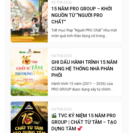
05-Th8-2026
15 NĂM PRO GROUP – KHỞI
NGUỒN TỪ “NGƯỜI PRO
CHẤT”
Tiết mục Rap “Người PRO Chất” như một
món quà tinh thần bùng nổ trong…
04-Th8-2026
GHI DẤU HÀNH TRÌNH 15 NĂM
CÙNG HỆ THỐNG NHÀ PHÂN
PHỐI
Hành trình 15 năm (2011 – 2026) của
PRO GROUP được dựng xây từ chính…
04-Th8-2026
TVC KỶ NIỆM 15 NĂM PRO
GROUP | CHẤT TỪ TÂM – TẠO
DỰNG TẦM