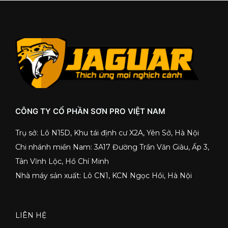
CÔNG TY CỔ PHẦN SƠN PRO VIỆT NAM
Trụ sở: Lô N15D, Khu tái định cư X2A, Yên Sở, Hà Nội
Chi nhánh miền Nam: 3A17 Đường Trần Văn Giàu, Ấp 3,
Tân Vĩnh Lộc, Hồ Chí Minh
Nhà máy sản xuất: Lô CN1, KCN Ngọc Hồi, Hà Nội
LIÊN HỆ