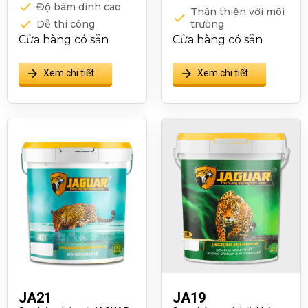
Độ bám dính cao
Thân thiện với môi
Dễ thi công
trường
Cửa hàng có sẵn
Cửa hàng có sẵn
Ứng dụng linh hoạt
Thân thiện với môi
trường
Xem chi tiết
Xem chi tiết
JA21
JA19