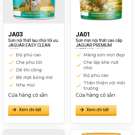
JA03
JA01
Sơn nội thất lau chùi tối ưu
Sơn mịn nội thất cao cấp
JAGUAR EASY CLEAN
JAGUAR PREMIUM
JA03
INTERIOR JA01
Độ phủ cao
Màng sơn mịn đẹp
Che phủ tốt
Che lấp khe nứt
nhỏ
Dễ thi công
Độ phủ cao
Bề mặt bóng mờ
Thân thiện với môi
Nhẹ mùi
trường
Cửa hàng có sẵn
Cửa hàng có sẵn
Xem chi tiết
Xem chi tiết