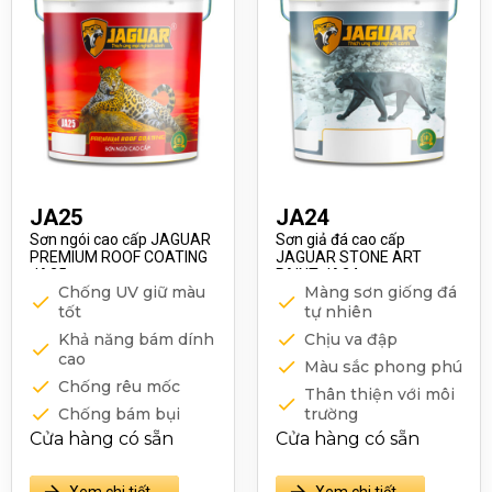
JA25
JA24
Sơn ngói cao cấp JAGUAR
Sơn giả đá cao cấp
PREMIUM ROOF COATING
JAGUAR STONE ART
JA25
PAINT JA24
Chống UV giữ màu
Màng sơn giống đá
tốt
tự nhiên
Khả năng bám dính
Chịu va đập
cao
Màu sắc phong phú
Chống rêu mốc
Thân thiện với môi
Chống bám bụi
trường
Cửa hàng có sẵn
Cửa hàng có sẵn
Màng sơn bóng
Chống tia cực tím
Xem chi tiết
Xem chi tiết