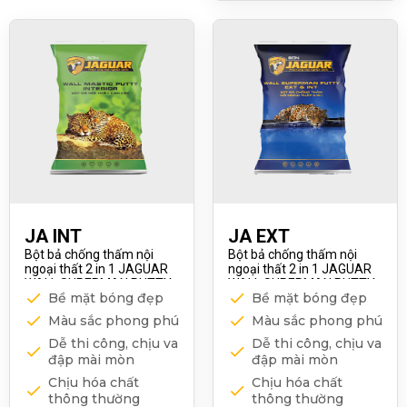
cường độ chắc của
nền.
Ổn định bề mặt:
Giảm hiện tượng
rộp khí, bong tróc,
đặc biệt trên nền
bê tông, vữa xi
măng.
Thi công linh hoạt:
Dễ dàng áp dụng
bằng lăn, gạt hoặc
quét.
Ứng dụng đa dạng:
JA INT
JA EXT
Sử dụng cho nhiều
Bột bả chống thấm nội
Bột bả chống thấm nội
loại công trình, từ
ngoại thất 2 in 1 JAGUAR
ngoại thất 2 in 1 JAGUAR
dân dụng đến công
WALL SUPERMAN PUTTY
WALL SUPERMAN PUTTY
nghiệp
Bề mặt bóng đẹp
Bề mặt bóng đẹp
EXT & INT
EXT & INT
Màu sắc phong phú
Màu sắc phong phú
Dễ thi công, chịu va
Dễ thi công, chịu va
đập mài mòn
đập mài mòn
Chịu hóa chất
Chịu hóa chất
thông thường
thông thường