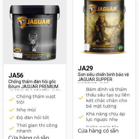
JA29
JA56
Sơn siêu chiến binh bảo vệ
JAGUAR SUPPER
Chống thấm đàn hồi gốc
WARRIOR JA29
Bitum JAGUAR PREMIUM
Bám dính và thẩm
JACRYL ELASTOFEX JA56
thấu sâu tạo sự liên
Chống thấm vượt
kết chắc chắn cho
trội
bề mặt tường
Nhẹ mùi
Khả năng chịu áp
Độ đàn hồi tốt
lực ngược nhẹ
Thời gian thi công
Ngăn ngừa tác
Cửa hàng có sẵn
nhanh
nhân từ bên trong
Cửa hàng có sẵn
đẩy ra bên ngoài
Bám dính tốt và