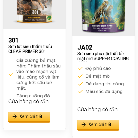
301
JA02
Sơn lót siêu thẩm thấu
CLEAR PRIMER 301
Sơn siêu phủ nội thất bề
mặt mờ SUPPER COATING
Gia cường bề mặt
JA02
nền: Thẩm thấu sâu
Độ phủ cao
vào mao mạch vật
Bề mặt mờ
liệu, củng cố và làm
cứng kết cấu bề
Dễ dàng thi công
mặt.
Màu sắc đa dạng
Tăng cường độ
Cửa hàng có sẵn
bám dính: Tạo lớp
trung gian liên kết
Cửa hàng có sẵn
hiệu quả giữa bề
Xem chi tiết
mặt nền và lớp sơn
phủ hoàn thiện.
Xem chi tiết
Khả năng thẩm
thấu tốt, tăng