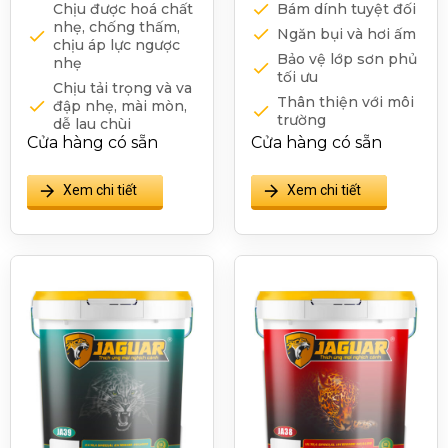
Chịu được hoá chất
Bám dính tuyệt đối
nhẹ, chống thấm,
Ngăn bụi và hơi ấm
chịu áp lực ngược
Bảo vệ lớp sơn phủ
nhẹ
tối ưu
Chịu tải trọng và va
Thân thiện với môi
đập nhẹ, mài mòn,
trường
dễ lau chùi
Cửa hàng có sẵn
Cửa hàng có sẵn
Che lấp khe nứt
Không độc hại,
nhỏ
không chứa chì,
thuỷ ngân, an toàn
Xem chi tiết
Xem chi tiết
với người thi công
và sử dụng