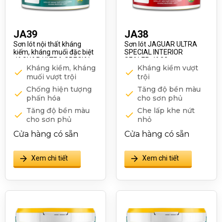
JA39
JA38
Sơn lót nội thất kháng
Sơn lót JAGUAR ULTRA
kiếm, kháng muối đặc biệt
SPECIAL INTERIOR
JAGUAR ULTRA SPECIAL
SEALER JA38
Kháng kiềm, kháng
Kháng kiềm vượt
INTERIOR SEALER JA39
muối vượt trội
trội
Chống hiện tượng
Tăng độ bền màu
phấn hóa
cho sơn phủ
Tăng độ bền màu
Che lấp khe nứt
cho sơn phủ
nhỏ
Thân thiện với môi
Chống hiện tượng
Cửa hàng có sẵn
Cửa hàng có sẵn
trường
phấn hóa
Che lấp khe nứt
Xem chi tiết
Xem chi tiết
nhỏ