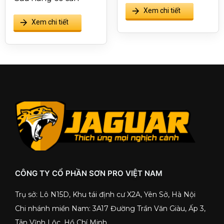
che lấp các vết nứt
Xem chi tiết
Bảo vệ bề mặt
thông thường
hoàn thiện khỏi
Xem chi tiết
phấn hóa, muối hóa
và kiềm hóa
CÔNG TY CỔ PHẦN SƠN PRO VIỆT NAM
Trụ sở: Lô N15D, Khu tái định cư X2A, Yên Sở, Hà Nội
Chi nhánh miền Nam: 3A17 Đường Trần Văn Giàu, Ấp 3,
Tân Vĩnh Lộc, Hồ Chí Minh