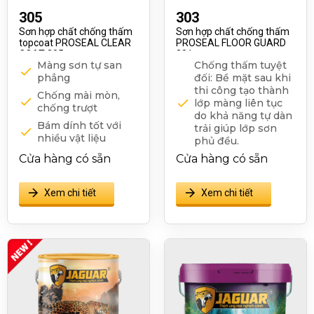
305
303
Sơn hợp chất chống thấm
Sơn hợp chất chống thấm
topcoat PROSEAL CLEAR
PROSEAL FLOOR GUARD
COAT 305
301
Màng sơn tự san
Chống thấm tuyệt
phẳng
đối: Bề mặt sau khi
thi công tạo thành
Chống mài mòn,
lớp màng liên tục
chống trượt
do khả năng tự dàn
Bám dính tốt với
trải giúp lớp sơn
nhiều vật liệu
phủ đều.
Màng sơn trong
Cửa hàng có sẵn
Cửa hàng có sẵn
Độ đàn hồi tốt dễ
suốt
dàng thích nghi với
sự co giãn của bề
Khô nhanh
Xem chi tiết
Xem chi tiết
mặt.
Thân thiện với môi
Khả năng bám dính
trường
vượt trội với bề mặt
nền.
Khả năng kháng
hóa chất, kháng
mài mòn, kháng va
đập.