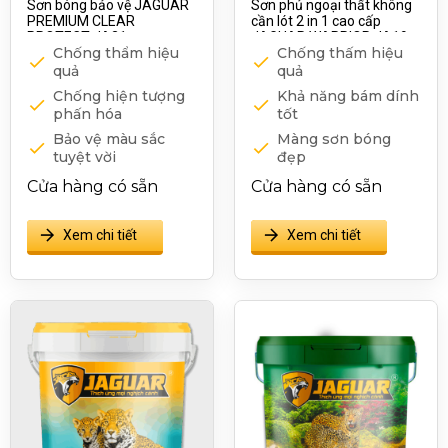
Sơn bóng bảo vệ JAGUAR
Sơn phủ ngoại thất không
PREMIUM CLEAR
cần lót 2 in 1 cao cấp
PROTECT JA21
JAGUAR WARRIOR JA19
Chống thẩm hiệu
Chống thấm hiệu
quả
quả
Chống hiện tượng
Khả năng bám dính
phấn hóa
tốt
Bảo vệ màu sắc
Màng sơn bóng
tuyệt vời
đẹp
Tăng cường độ bền
Dễ sử dụng
Cửa hàng có sẵn
Cửa hàng có sẵn
mặt tường
Kháng kiềm
Chống nấm mốc
Xem chi tiết
Xem chi tiết