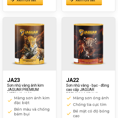
JA23
JA22
Sơn nhũ vàng ánh kim
Sơn nhũ vàng - bạc - đồng
JAGUAR PREMIUM
cao cấp JAGUAR
METALIC JA23
PREMIUM ACRYLIC
Màng sơn ánh kim
Màng sơn óng ánh
EMULSION JA22
đặc biệt
Chống tia cực tím
Bền màu và chống
Bề mặt có độ bóng
bám bụi
cao