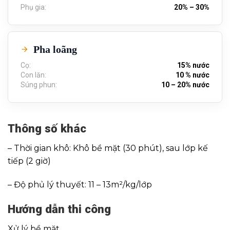
Phụ gia:
20% – 30%
Pha loãng
Cọ:
15% nước
Con lăn:
10 % nước
Súng phun:
10 – 20% nước
Thông số khác
– Thời gian khô: Khô bề mặt (30 phút), sau lớp kế
tiếp (2 giờ)
– Độ phủ lý thuyết: 11 – 13m²/kg/lớp
Hướng dẫn thi công
Xử lý bề mặt