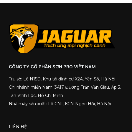
CÔNG TY CỔ PHẦN SƠN PRO VIỆT NAM
Trụ sở: Lô N15D, Khu tái định cư X2A, Yên Sở, Hà Nội
Chi nhánh miền Nam: 3A17 Đường Trần Văn Giàu, Ấp 3,
Tân Vĩnh Lộc, Hồ Chí Minh
Nhà máy sản xuất: Lô CN1, KCN Ngọc Hồi, Hà Nội
LIÊN HỆ