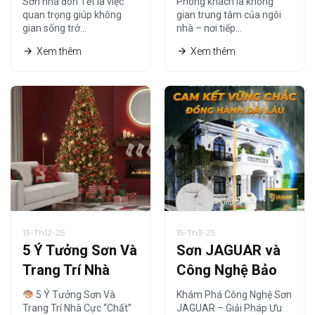
Sơn nhà đón Tết là việc
Phòng khách là không
Hợp Lý?
Năm 2026?
quan trọng giúp không
gian trung tâm của ngôi
gian sống trở…
nhà – nơi tiếp…
Xem thêm
Xem thêm
13-Th12-25
15-Th3-25
5 Ý Tưởng Sơn Và
Sơn JAGUAR và
Trang Trí Nhà
Công Nghệ Bảo
Cực “Chất” Đón
Vệ – Giải Pháp Tối
5 Ý Tưởng Sơn Và
Khám Phá Công Nghệ Sơn
Giáng Sinh Ấm Áp
Ưu
Trang Trí Nhà Cực “Chất”
JAGUAR – Giải Pháp Ưu