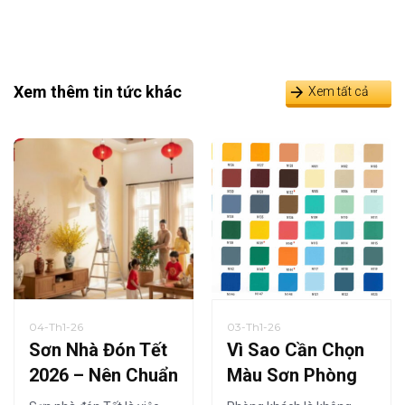
Xem thêm tin tức khác
Xem tất cả
04-Th1-26
03-Th1-26
Sơn Nhà Đón Tết
Vì Sao Cần Chọn
2026 – Nên Chuẩn
Màu Sơn Phòng
Bị Từ Khi Nào Là
Khách Phù Hợp