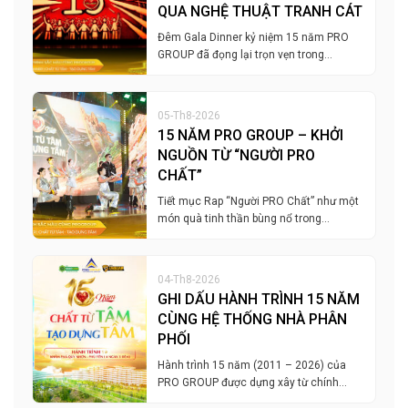
QUA NGHỆ THUẬT TRANH CÁT
Đêm Gala Dinner kỷ niệm 15 năm PRO
GROUP đã đọng lại trọn vẹn trong…
05-Th8-2026
15 NĂM PRO GROUP – KHỞI
NGUỒN TỪ “NGƯỜI PRO
CHẤT”
Tiết mục Rap “Người PRO Chất” như một
món quà tinh thần bùng nổ trong…
04-Th8-2026
GHI DẤU HÀNH TRÌNH 15 NĂM
CÙNG HỆ THỐNG NHÀ PHÂN
PHỐI
Hành trình 15 năm (2011 – 2026) của
PRO GROUP được dựng xây từ chính…